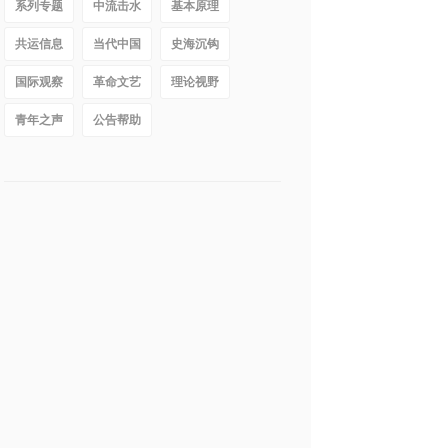
系列专题
中流击水
基本原理
共运信息
当代中国
史海沉钩
国际观察
革命文艺
理论视野
青年之声
公告帮助