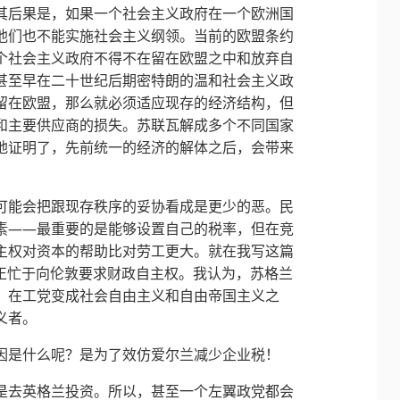
其后果是，如果一个社会主义政府在一个欧洲国
他们也不能实施社会主义纲领。当前的欧盟条约
个社会主义政府不得不在留在欧盟之中和放弃自
甚至早在二十世纪后期密特朗的温和社会主义政
留在欧盟，那么就必须适应现存的经济结构，但
和主要供应商的损失。苏联瓦解成多个不同国家
地证明了，先前统一的经济的解体之后，会带来
可能会把跟现存秩序的妥协看成是更少的恶。民
素——最重要的是能够设置自己的税率，但在竞
主权对资本的帮助比对劳工更大。就在我写这篇
府正忙于向伦敦要求财政自主权。我认为，苏格兰
。在工党变成社会自由主义和自由帝国主义之
义者。
因是什么呢？是为了效仿爱尔兰减少企业税！
是去英格兰投资。所以，甚至一个左翼政党都会