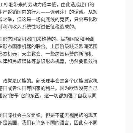
是指因劳工标准带来的劳动力成本低，由此造成出口的
生产返销国内的行为——译者注）的诱惑。从短
智之举，但这是一场向底线的竞赛，只会恶化欧
对利润收入系统性地过低征税造成的。
形态国家机器[1]来维持的。民族国家和围绕
识形态国家机器的联合。上层阶级缺乏欧洲范围
形态机器：天主教会、一些跨国运营的新闻机
法律和民族媒体等意识形态机器，仍然要低效得
。政党是民族的。部长理事会是各个民族国家机
德国或者法国等国家的利益。因为欧盟没有自己
家“赠予”它的东西。这一切都加强了自我认同
到国际社会主义组织，但是不能无视民族的现实
不是美国，我们有许多不同的语言，因此有不同