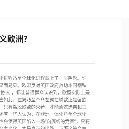
义欧洲？
化进程乃至全球化进程蒙上了一层阴影。许
显而易见。欧盟反对英国政府救助本国钢铁
伴协议”，都让普通群众认识到，欧盟实际上是
管如此，左翼乃至革命左翼在脱欧还是留欧
，只有摆脱欧盟的束缚，才能通过选票和其
还有一些人认为，在欧洲一体化乃至全球化
也会使得英国陷入一场“向底线的竞赛”，只有
会主义化，才是真正的出路。下面这篇文章