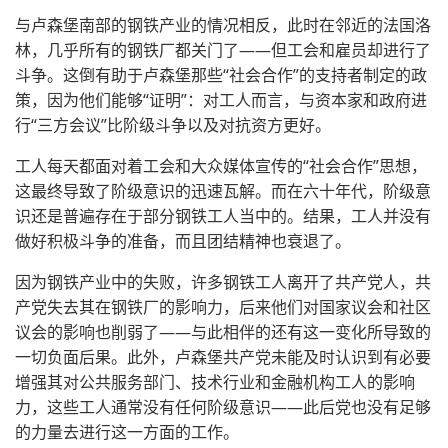
与卢森堡南部的钢铁产业的情况相反，此时在邻近的法国洛
林，几乎所有的钢铁厂都关门了——但工会和雇员却进行了
斗争。这倒有助于卢森堡那些“社会合作”的支持者制定的政
策，因为他们能够“证明”：对工人而言，与资本家和政府进
行“三方会议”比阶级斗争以及对抗资方更好。
工人每天都面对着工会和大众媒体宣传的“社会合作”思想，
这最终导致了阶级意识的迅速瓦解。而在六十年代，阶级意
识还是普遍存在于部分钢铁工人当中的。结果，工人并没有
做好积极斗争的准备，而且团结精神也衰退了。
因为钢铁产业中的失败，许多钢铁工人离开了共产党人，共
产党失去其在钢铁厂的影响力，后来他们对国家议会和社区
议会的影响也削弱了——与此相伴的还有这一变化所导致的
一切负面后果。此外，卢森堡共产党未能及时认识到有必要
增强其对公共服务部门、技术行业和金融机构工人的影响
力，这些工人通常没有任何阶级意识——此后党也没有足够
的力量去进行这一方面的工作。