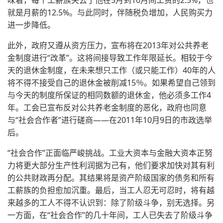
味着，每个工薪族失去了他在5月到10月间工资的2.5%，也
就是月薪的12.5%。与此同时，伴随税负增加，人民购买力
进一步降低。
此外，政府又遵从资方压力，宣布将在2013年对公共养老
金制度进行“改革”。这将间接导致工作年限延长。相较于今
天的退休金制度，在未来想只工作（或只能工作）40年的人
将不得不接受自己的退休金被削减15％。如果希望自己领到
与今天的制度所保证的相同数额的退休金，他必须多工作4
年。工会已宣布反对公共养老金制度的恶化，政府也同意
与“社会合作者”进行磋商——在2011年10月9日的市政选举
后。
“社会合作”正面临严峻挑战。工业大资本与金融大资本正努
力将更大部分生产性利润据为己有，他们要求加快对其有利
的公共财政再分配。其结果将是资产阶级国家的债务和所有
工薪族的负担愈加沉重。最后，当工人忍无可忍时，将有越
来越多的工人不得不认识到：除了阶级斗争，别无选择。另
一方面，在“社会合作”的几十年间，工人已失去了阶级斗争