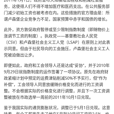
2011年1月1日，政府宣布大规模增加税收和削减社会服
务，这使得人们不得不增加医疗和医药支出。在公共服务部
门减少初始工资也被考虑在内。这些措施的官方理由是：所
谓卢森堡企业竞争力不足，国家预算中赤字和国债的增长。
此外，资方敦促政府暂停或至少限制指数制度（即随物价上
涨调节工资的制度）。执政党——基督教社会人民党
〔CSV〕和卢森堡社会主义工人党〔LSAP〕在原则上对此表
示同意。但由于社民导向的工会施压，卢森堡社会主义工人
党被迫做出让步。
即便如此，政府和工会领导人还是达成“妥协”，并于2010年
9月29日就指数制度的运作签署了一项协议。原先在政府财
政紧缩计划中预定的运费津贴削减50%不予实行，但“作为
补偿”，工会领导人同意放缓随价格变化而进行的工资调
整。不会根据实际的价格变化进行调整，并且下一次工资调
整被放在市政选举一周前的2011年10月1日兑现。
鉴于我国实际的通货膨胀状况，调整已于5月1日兑现。这意