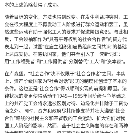
本的上述策略获得了成功。
随着目标的变化，方法也得到改变。在发生利益冲突时，工
会在很大程度上不再发动工人阶级进行群众运动和罢工，虽
然这些运动有助于强化工人的要求并促进阶级意识。与此相
反，工会领袖和作为“具有平等权利的社会合作者”的资方代
表走到一起，试图“在雇主组织和雇员组织之间共识”的基础
上达成妥协。在德语国家，他们甚至引入了一套新词汇：
用“工作领受者”和“工作提供者”分别替代“工人”和“资本家”。
在卢森堡，“社会合作”决不仅限于“社会合作者”之间。事实
上，资产阶级国家为“社会对话”形式的制度化创造了基本的
条件。这也正是“社会合作”得以顺利实现的前提和原因。法
律状况的变更使得活动于1945—1965年间阶级斗争基础之
上的共产党工会将永远被区别对待、边缘化并排除于工资协
商之外。同时，资方和政府尽其所能支持并壮大遵循“社会
合作”路线的社民主义和基督教的工会运动、扩大它们对我
国工人阶级的影响。然而，鉴于社会主义阵营的存在和两种