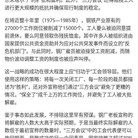
乐米塔尔”）的扩张和盈利。此外，“三方会议”还得阻挠工人
进行更大规模的抵抗并确保现行制度的稳定。
在将近整十年里（1975—1985年），钢铁产业原有的
27000个工作岗位被削减了15000个。工人要么被迫同意提
前退休，要么同意领取伤残抚恤金。其中许多人被组织进由
国家提供公共资金资助并为应对公共突发事件而设立的“反
危机部门”。与此同时，钢厂雇员被迫接受工资削减，而随
物价波动调整工资的制度也被应声叫停。
这一战略的成功在很大程度上应“归功于”工会领导层。他们
使用这样的策略：将每一次关闭工厂、每一阶段的裁员都描
述为“胜利”，还对外宣称他们通过“三方会议”避免了更糟的
情况，“保全了”成千上万的工作岗位，并避免了工人被大批
解雇。
鉴于事态如此发展，不排除这里早有预谋。钢厂老板宣称的
将解雇的人数大大高于实际预期，于是当最终实际解雇的人
数低于最初宣称的数量时，“三方会议”中的工会代表便可以