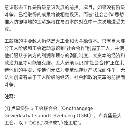
意识形态工作是阶级意识发展的前提。况且，如果没有阶级
斗争，已经取得的成果将被相继毁灭，而被“社会合作”思想
推入防御境地的工薪族将在与资本的对立中一次次地遭受失
败。
工薪族的主要敌人仍然是大工业和大金融资本。只有当大部
分工人阶级和工会运动意识到“社会合作”削弱了工人，并使
他们服从于资方的利润和现存的剥削制度，大资本的经济和
政治力量才可能被克服。工人必须认识到“社会合作”正在束
缚他们的手脚，使他们无法为变革现存财产状况而斗争，无
法为创造有益于工人阶级的经济、社会和政治变革的前提而
斗争。
注释：
[1] 卢森堡独立工会联合会〔Onofhängege
Gewerkschaftsbond Lëtzebuerg-OGBL〕，卢森堡最大
工会。以下“OGBL”均译成“卢独工联”。