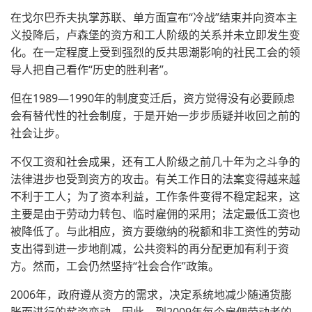
在戈尔巴乔夫执掌苏联、单方面宣布“冷战”结束并向资本主
义投降后，卢森堡的资方和工人阶级的关系并未立即发生变
化。在一定程度上受到强烈的反共思潮影响的社民工会的领
导人把自己看作“历史的胜利者”。
但在1989—1990年的制度变迁后，资方觉得没有必要顾虑
会有替代性的社会制度，于是开始一步步质疑并收回之前的
社会让步。
不仅工资和社会成果，还有工人阶级之前几十年为之斗争的
法律进步也受到资方的攻击。有关工作日的法案变得越来越
不利于工人；为了资本利益，工作条件变得不稳定起来，这
主要是由于劳动力转包、临时雇佣的采用；法定最低工资也
被降低了。与此相应，资方要缴纳的税额和非工资性的劳动
支出得到进一步地削减，公共资料的再分配更加有利于资
方。然而，工会仍然坚持“社会合作”政策。
2006年，政府遵从资方的需求，决定系统地减少随通货膨