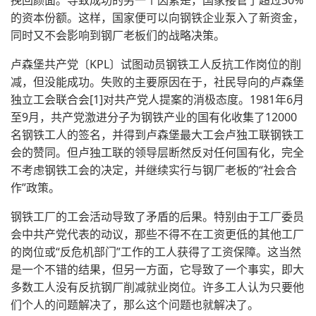
挽回颜面。导致成功的另一个因素是，国家接管了超过30%
的资本份额。这样，国家便可以向钢铁企业泵入了新资金，
同时又不会影响到钢厂老板们的战略决策。
卢森堡共产党〔KPL〕试图动员钢铁工人反抗工作岗位的削
减，但没能成功。失败的主要原因在于，社民导向的卢森堡
独立工会联合会[1]对共产党人提案的消极态度。1981年6月
至9月，共产党激进分子为钢铁产业的国有化收集了12000
名钢铁工人的签名，并得到卢森堡最大工会卢独工联钢铁工
会的赞同。但卢独工联的领导层断然反对任何国有化，完全
不考虑钢铁工会的决定，并继续实行与钢厂老板的“社会合
作”政策。
钢铁工厂的工会活动导致了矛盾的后果。特别由于工厂委员
会中共产党代表的动议，那些不得不在工资更低的其他工厂
的岗位或“反危机部门”工作的工人获得了工资保障。这当然
是一个不错的结果，但另一方面，它导致了一个事实，即大
多数工人没有反抗钢厂削减就业岗位。许多工人认为只要他
们个人的问题解决了，那么这个问题也就解决了。