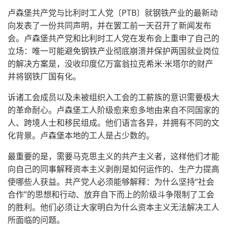
卢森堡共产党与比利时工人党〔PTB〕就钢铁产业的最新动
向发表了一份共同声明，并在罢工前一天召开了新闻发布
会。卢森堡共产党和比利时工人党在发布会上重申了自己的
立场：唯一可能避免钢铁产业彻底崩溃并保护两国就业岗位
的解决方案是，没收印度亿万富翁拉克希米·米塔尔的财产
并将钢铁厂国有化。
诉诸工会成员以及未被组织入工会的工薪族的意识需要极大
的革命耐心。卢森堡工人阶级愈来愈多地由来自不同国家的
人、跨境人士和移民组成。他们语言各异，并拥有不同的文
化背景。卢森堡本地的工人是占少数的。
最重要的是，需要马克思主义的共产主义者，这样他们才能
向自己的同事解释资本主义剥削是如何运作的、生产力提高
使哪些人获益。共产党人必须能够解释：为什么坚持“社会
合作”的思想和行动、放弃自下而上的阶级斗争限制了工会
的胜利。他们必须让大家明白为什么资本主义无法解决工人
所面临的问题。