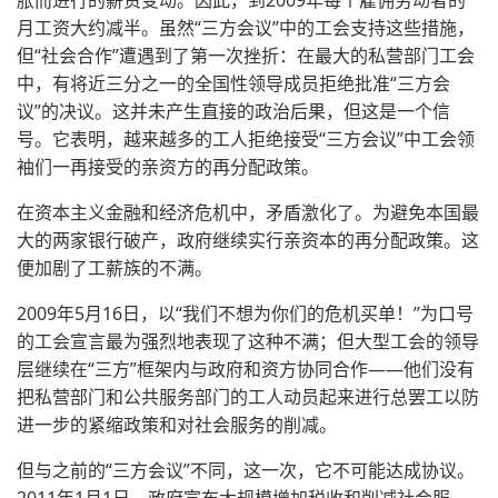
胀而进行的薪资变动。因此，到2009年每个雇佣劳动者的
月工资大约减半。虽然“三方会议”中的工会支持这些措施，
但“社会合作”遭遇到了第一次挫折：在最大的私营部门工会
中，有将近三分之一的全国性领导成员拒绝批准“三方会
议”的决议。这并未产生直接的政治后果，但这是一个信
号。它表明，越来越多的工人拒绝接受“三方会议”中工会领
袖们一再接受的亲资方的再分配政策。
在资本主义金融和经济危机中，矛盾激化了。为避免本国最
大的两家银行破产，政府继续实行亲资本的再分配政策。这
便加剧了工薪族的不满。
2009年5月16日，以“我们不想为你们的危机买单！”为口号
的工会宣言最为强烈地表现了这种不满；但大型工会的领导
层继续在“三方”框架内与政府和资方协同合作——他们没有
把私营部门和公共服务部门的工人动员起来进行总罢工以防
进一步的紧缩政策和对社会服务的削减。
但与之前的“三方会议”不同，这一次，它不可能达成协议。