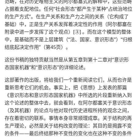
范畴，在对历史唯物主义的阿尔都塞式的解释中，这些范畴
占据着支配地位。任何“社会形态”都产生于某种“占统治地位
的生产方式”。在生产关系和生产力之间的关系（它构成了
基础）中，正是生产关系发挥着决定性的作用（阿尔都塞在
附录中进一步发挥了这个观点）[③] 。而在这个模型的整体
中，是基础而不是上层建筑（“法、国家、意识形态”）“归根
结底起决定作用”（第45页）。
这份书稿的独特贡献当然是从第五章到第十二章对“意识形
态国家机器”和“意识形态”的详细论述。
这部著作的出版，将给我们一个重新阅读它们，从而也许是
重新思考它们的机会。事实上，把《思想》上发表的那篇
《意识形态和意识形态国家机器》中所选的片段重新纳入到
这个论述的整体中去，就会看到，在阿尔都塞关于意识形态
（及其机器）的论点与他对现代历史进程所持的观念之间，
存在着密切的联系。事情本身非常顺理成章。关于结构的再
生产理论，必然是关于结构改变的理论：其目的是揭露不变
的条件——最后终结那种不变性的变化也在这种不变的条件