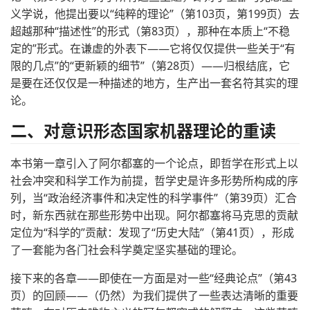
义学说，他提出要以“纯粹的理论”（第103页，第199页）去
超越那种“描述性”的形式（第83页），那种在本质上“不稳
定的”形式。在谦虚的外表下——它将仅仅提供一些关于“有
限的几点”的“更新颖的细节”（第28页）——归根结底，它
是要在还仅仅是一种描述的地方，生产出一套名符其实的理
论。
二、对意识形态国家机器理论的重读
本书第一章引入了阿尔都塞的一个论点，即哲学在形式上以
社会冲突和科学工作为前提，哲学史是许多形势所构成的序
列，当“政治经济事件和决定性的科学事件”（第39页）汇合
时，新东西就在那些形势中出现。阿尔都塞将马克思的贡献
定位为“科学的”贡献：发现了“历史大陆”（第41页），形成
了一套能为各门社会科学奠定坚实基础的理论。
接下来的各章——即使在一方面是对一些“经典论点”（第43
页）的回顾——（仍然）为我们提供了一些表达清晰的重要