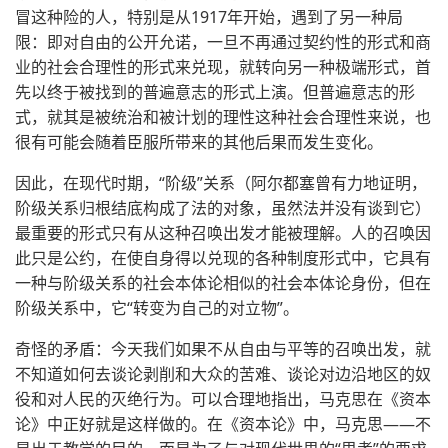
冒这种险的人，特别是从1917年开始，遇到了另一种局
限：即对自由的公开允诺，一旦不再通过契约性的形式和商
业的社会合理性的形式来兑现，就转向另一种极端形式，首
先以终于被找到的普遍意志的形式上演。但普遍意志的形
式，就其是被统治和被计划的理性这种社会合理性来说，也
很有可能会随着臣服所带来的其他后果而发生变化。
因此，在现代时期，“阶级”关系（阿尔都塞曾有力地证明，
阶级关系归根结底构成了法的对象，虽然法并没有谈到它）
最重要的形式只有从这种召唤出发才能被理解。人的召唤因
此只是公约，在使自身得以兑现的各种制度形式中，它具有
一种与阶级关系的社会本体论相似的社会本体论身份，但在
阶级关系中，它“转变为自己的对立物”。
奇怪的矛盾：今天我们如果不从自由与平等的召唤出发，就
不知道如何去谈论剥削和大众的苦难、谈论对边沿地区的奴
役和对人民的灭绝行为。可以合理地指出，马克思在《资本
论》中正好就是这样做的。在《资本论》中，马克思——不