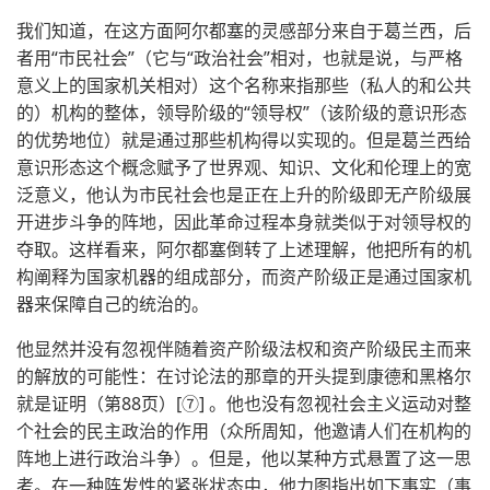
我们知道，在这方面阿尔都塞的灵感部分来自于葛兰西，后
者用“市民社会”（它与“政治社会”相对，也就是说，与严格
意义上的国家机关相对）这个名称来指那些（私人的和公共
的）机构的整体，领导阶级的“领导权”（该阶级的意识形态
的优势地位）就是通过那些机构得以实现的。但是葛兰西给
意识形态这个概念赋予了世界观、知识、文化和伦理上的宽
泛意义，他认为市民社会也是正在上升的阶级即无产阶级展
开进步斗争的阵地，因此革命过程本身就类似于对领导权的
夺取。这样看来，阿尔都塞倒转了上述理解，他把所有的机
构阐释为国家机器的组成部分，而资产阶级正是通过国家机
器来保障自己的统治的。
他显然并没有忽视伴随着资产阶级法权和资产阶级民主而来
的解放的可能性：在讨论法的那章的开头提到康德和黑格尔
就是证明（第88页）[⑦] 。他也没有忽视社会主义运动对整
个社会的民主政治的作用（众所周知，他邀请人们在机构的
阵地上进行政治斗争）。但是，他以某种方式悬置了这一思
考。在一种阵发性的紧张状态中，他力图指出如下事实（事