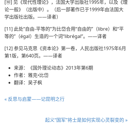
[⑩] 见《现代性理论》，法国大学出版社1995年，以及《理
论一般》（出版中）。（后一部著作已于1999年由法国大
学出版社出版。——译者）
[11] 此处“自由-平等的”为比岱合用“自由的”（libre）和“平
等的”（égal）生造的一个词“librégal”。——译者
[12] 参见马克思《资本论》第一卷，人民出版社1975年6月
第1版，第640页。——译者
来源：《国外理论动态》2013年第6期
作者：雅克•比岱
翻译：吴子枫
« 反思与启蒙——记昆明之行
起义“国军”将士是如何实现心灵裂变的 »