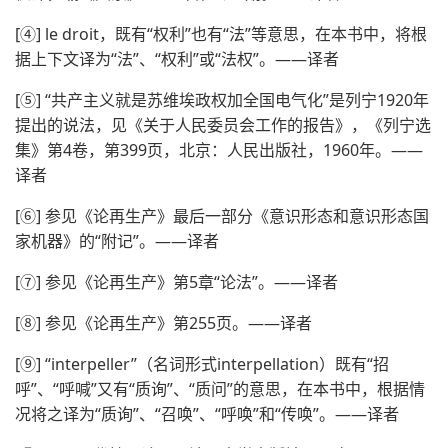
[④] le droit，既有“权利”也有“法”等意思，在本书中，将根
据上下文译为“法”、“权利”或“法权”。——译者
[⑤] “共产主义就是苏维埃政权加全国电气化”是列宁1920年
提出的说法，见《关于人民委员会工作的报告》，《列宁选
集》第4卷，第399页，北京：人民出版社，1960年。——
译者
[⑥] 参见《论再生产》最后一部分《意识形态和意识形态国
家机器》的“附记”。——译者
[⑦] 参见《论再生产》第5章“论法”。——译者
[⑧] 参见《论再生产》第255页。——译者
[⑨] “interpeller”（名词形式interpellation）既有“招
呼”、“呼喊”又有“质询”、“质问”的意思，在本书中，根据情
况将之译为“质询”、“召唤”、“呼唤”和“传唤”。——译者