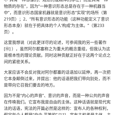
物质的存在”，因为“一种意识形态总是存在于一种机器当
中”，而意识形态国家机器就是意识形态“实现”的场所（第
219页）；2、“所有意识形态的功能（这种功能定义了意识
形态本身）就在于把具体的个人‘构成’为主体。”（第233
页）。
这里我想说（对此更详尽的论述，可参阅我的另一些著作
[⑩] ），虽然阿尔都塞称之为重大的概念重组，但我认为这
是根本性的理论贡献。同时这种贡献正好在于这两个论点之
间的紧密关系。
大家应该不会反对我对阿尔都塞的话语加以延伸，再一次把
它本身颠倒过来，并提出：他的话语把我们带向别处，而不
是带向它召我们要去的地方。
因为不是“内心的声音”、意识的声音，而是一种公共的声音
在传唤我们。它宣布我是自由的主体。这种话语就是现代宪
法的话语，宪法的开篇必然是这样的：宣布人的各种权利，
假定每个人都是“自由-平等的” [11]，宣布主权者是主体，主