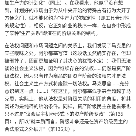
加生产力的计划化”（同上）。在我看来，他似乎没有想
到，计划好的市场由于为从中央开始的特殊占有行为大开了
方便之门，就不能化约为“生产力”的规定性（即工具合理性
的规定性），相反，它正如商业的秩序一样，在自身中形成
了某种“生产关系”即潜在的阶级关系的结构。
在法权问题和市场问题之间的关系上，我们发现了马克思的
某些暧昧之处。阿尔都塞写道（这段话虽然确实存在，但却
被删掉了，因而更加证明了其决心的犹豫不定）：我们无法
谈论社会主义法权，因为“继续存在的法权……仍然是资产阶
级法权，因为只有作为商品的即资产阶级的法权它才是法
权。社会主义生产方式将废除一切法权。马克思曾……充分
意识到这一点（……）”在这里，阿尔都塞似乎甚至超越了马
克思，实际上，他从法权是对阶级关系的利用的角度，将其
阐述为是纯粹的统治条件。同样，资产阶级民主在他看来也
只不过是“议会民主机器形式下的资产阶级专政”（第135
页），所以“就本质而言，阶级斗争还是在资产阶级民主的
合法形式之外展开”（第135页）。