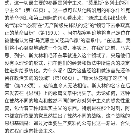
式，这一切最主要的参照是列宁主义，“莫里斯•多列士的列
宁主义”（第163页）。这一点可以从他所沿用的布尔什维克
的革命词汇和第三国际的词汇看出来：“通过工会组织起来
的”“群众”“必须”在“无产阶级先锋队的党”的“领导下去争取真
正的革命目标”（第159页）。阿尔都塞明确地将自己定位在
被他指认为是“马克思主义经典作家”的谱系中。“在这里，我
们将小心翼翼地踏进一个领域，事实上，在我们之前，马克
思、列宁、斯大林和毛泽东早就进入这个领域了，只是他们
没有以理论的形式，把在他们的经验和做法中所隐含的决定
性进步给系统化。为什么呢？因为这些经验和做法首先还停
留在政治实践的领域”（第106页）。“斯大林忽视了这些问
题”（第123页）。这简直令人无法相信。斯大林的名字在后
来发表在《思想》上的那篇文章中消失了。无论如何，这种
在截然不同的地点和截然不同的时刻对列宁主义的想象性重
复，包含着某种超现实主义的东西。特别是在那个时刻，阿
尔都塞所依靠的党显然提出了截然不同的战略，这个战略的
思想基础是：通过对重要生产资料的公有化这一渐进、合法
的过程而走向社会主义。