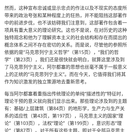
然而，这种宣布忠诚或显示忠贞的作法以及不现实的态度所
带来的政治夸张和某种程度上的狂热，并不能阻挡这部著作
中的前进步伐，也不该妨碍我们注意到，这部著作包含着一
项具有重大意义的理论研究。这也不是说，在对历史的这种
独特观念和他为了理解资本主义的社会结构和存在而提出的
概念体系之间不存在密切的关系。而是说，尽管他的参照所
依据的是“马克思列宁主义哲学”（第15页），“我们的哲
学”（第23页），我们还是很快就会明白，就算这里涉及到
了马克思列宁主义，阿尔都塞的思想也丝毫不属于一般意义
上的正统的“马克思列宁主义”。而在今天，它值得我们将其
作为知识激发的独立策源地去重新思考。
每当阿尔都塞着重指出传统理论的单纯“描述性的”特征时，
理论干预的意义就向我们显示出来。那些理论涉及到的主题
有：基础/上层建筑（第84页）的地形学，生产力与生产关
系的适应性（第43页，第197页），马克思主义的国家“理
论”（第103页），法权“理论”（第199页），意识形态“理
论”（第87页）。对于所有这些主题，即对于全部马克思主