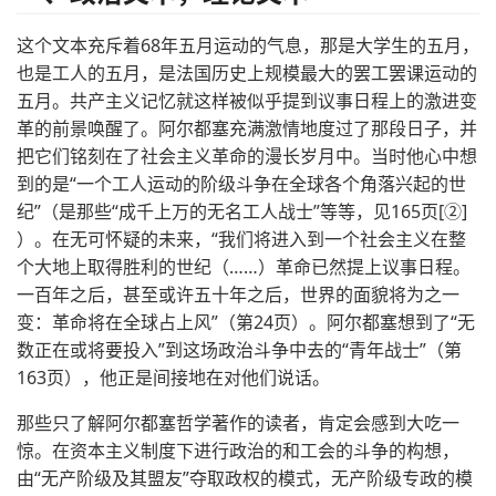
这个文本充斥着68年五月运动的气息，那是大学生的五月，
也是工人的五月，是法国历史上规模最大的罢工罢课运动的
五月。共产主义记忆就这样被似乎提到议事日程上的激进变
革的前景唤醒了。阿尔都塞充满激情地度过了那段日子，并
把它们铭刻在了社会主义革命的漫长岁月中。当时他心中想
到的是“一个工人运动的阶级斗争在全球各个角落兴起的世
纪”（是那些“成千上万的无名工人战士”等等，见165页[②]
）。在无可怀疑的未来，“我们将进入到一个社会主义在整
个大地上取得胜利的世纪（……）革命已然提上议事日程。
一百年之后，甚至或许五十年之后，世界的面貌将为之一
变：革命将在全球占上风”（第24页）。阿尔都塞想到了“无
数正在或将要投入”到这场政治斗争中去的“青年战士”（第
163页），他正是间接地在对他们说话。
那些只了解阿尔都塞哲学著作的读者，肯定会感到大吃一
惊。在资本主义制度下进行政治的和工会的斗争的构想，
由“无产阶级及其盟友”夺取政权的模式，无产阶级专政的模