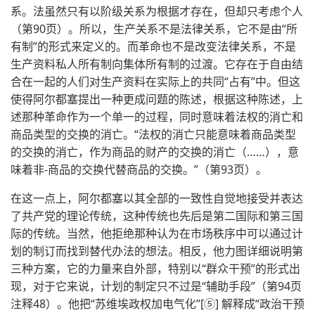
系。法虽然只有以阶级关系为根据才存在，但却只考虑个人
（第90页）。所以，生产关系不是法律关系，它不是由“所
有制”的形式来定义的。而革命也不是改变法律关系，不是
生产资料私人所有制向集体所有制的过渡。它存在于自由结
合在一起的人们对生产资料在实际上的共同“占有”中。但这
使得阿尔都塞提出一种更成问题的陈述，根据这种陈述，上
述那种革命作为一个单一的过程，同时意味着法权的消亡和
商品类型的交换的消亡。“法权的消亡只能意味着商品类型
的交换的消亡，作为商品的财产的交换的消亡（……），意
味着非-商品的交换代替商品的交换。”（第93页）。
在这一点上，阿尔都塞以其全部的一致性自觉地接受并表达
了共产党的理论传统，这种传统也先后是第二国际和第三国
际的传统。当然，他拒绝那种认为在市场秩序中可以通过计
划的制订而找到替代办法的想法。相反，他力图详细说明第
三种方案，它的力量来自外部，特别以“群众干预”的形式出
现，对于它来说，计划的制定只不过是“辅助手段”（第94页
注释48）。他把“苏维埃政权加电气化”[⑤] 解释成“政治干预