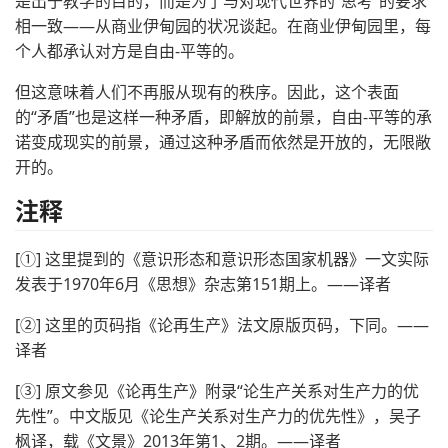
是出于教学的目的，而是为了与对现代世界的“思考”的要求
相一致——从商业伊甸园的状况谈起。在商业伊甸园里，每
个人都承认对方是自由-平等的。
但这意味着人们不再服从现有的秩序。因此，这个表面
的“矛盾”也是这样一种矛盾，即解放的前景，自由-平等的承
诺变成现实的前景，通过这种矛盾而依然是开放的，无限敞
开的。
注释
[①] 这里提到的《意识形态和意识形态国家机器》一文实际
发表于1970年6月《思想》杂志第151期上。——译者
[②] 这里的页码指《论再生产》法文原版页码，下同。——
译者
[③] 原文参见《论再生产》附录“论生产关系对生产力的优
先性”。中文版见《论生产关系对生产力的优先性》，吴子
枫译，载《文景》2013年第1、2期。——译者