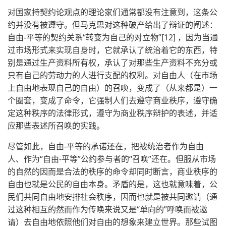
对国家持契约论观点的理论家们通常都没有注意到，这条公
约并没有被遵守。但马克思对这种破产给出了辩证的阐述：
自由-平等的契约关系“转变为自己的对立物”[12] ，因为当通
过市场形式来实现自身时，它就承认了统治着它的东西，特
别是通过生产资料所有权，承认了对那些生产资料不充分或
只有自己的劳动力的人进行支配的权利。对自由人（在市场
上自由地表现自己的自由）的召唤，变成了（从来都是）一
个圈套，变成了命令，它强制人们去遵守商业秩序，遵守确
定这种秩序的法律形式，遵守为商业秩序辩护的表述，并适
应那些表述所召唤的实践。
尽管如此，自由-平等的承诺还在，把被统治者作为自由
人、作为“自由-平等”公约参与者的“召唤”还在。但服从市场
的自然的因而是合法的秩序的命令却同时断言，商业秩序的
自由也就是公民的自由本身。矛盾的是，这也就意味着，公
民们共同自由地安排社会秩序，因而也就是被共同邀请（通
过这种相互的然而作为传唤来说又是“单向的”呼唤而被邀
请）去自由地依照他们对自由的想象来建立世界。那些试图