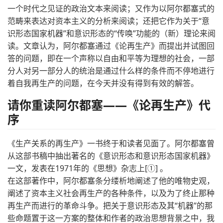
一个时代之见证的政治文本来阅读；又作为以阿尔都塞式的
范畴来表达对资本主义的分析来阅读；还把它作为关于“意
识形态国家机器”和意识形态的“传唤”功能的（新）理论来阅
读。文章认为，阿尔都塞通过《论再生产》而提出并试图回
答的问题，即在一个声称以自由和平等为理想的社会，一部
分人对另一部分人的统治是通过什么样的条件而不停地进行
着自我再生产的问题，在今天并没有得到有效的解答。
请你重读阿尔都塞——《论再生产》代
序
《生产关系的再生产》一书终于和读者见面了。阿尔都塞曾
从这部书稿中抽出著名的《意识形态和意识形态国家机器》
一文，发表在1971年的《思想》杂志上[①] 。
在这部著作中，阿尔都塞条分缕析地阐述了他的唯物史观，
阐述了资本主义社会再生产的各种条件，以及为了终止那种
再生产而进行的革命斗争。把关于意识形态及其“机器”的那
些命题置于这一方案的整体和作者的政治思想背景之中，我