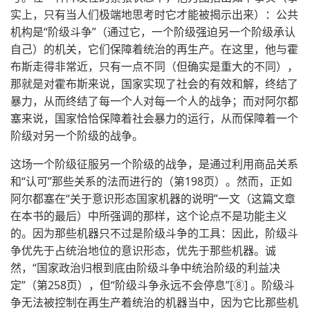
实上，只有当人们极端地思考时它才能被揭示出来）：公共
机构是“阶级斗争”（通过它，一个阶级强迫另一个阶级承认
自己）的机关，它们保障着统治的再生产。在这里，他与霍
布斯走得非常近，只有一点不同（但确实是重大的不同），
那就是对霍布斯来说，国家实现了社会的有效和解，终结了
暴力，从而终结了每一个人对每一个人的战争；而对阿尔都
塞来说，国家恰恰保障着社会暴力的运行，从而保障着一个
阶级对另一个阶级的战争。
这场一个阶级征服另一个阶级的战争，是通过利用商品关系
和“认可”那些关系的法而进行的（第198页）。然而，正如
阿尔都塞在“关于意识形态国家机器的说明”一文（这篇文章
在本书的最后）中所强调的那样，这个论点不是功能主义
的。因为那些机器只不过是阶级斗争的工具：因此，阶级斗
争优先于占统治地位的意识形态，优先于那些机器。诚
然，“国家政治归根到底由阶级斗争中统治阶级的利益决
定”（第258页），但“阶级斗争永远不会停息”[⑧] 。阶级斗
争无法被控制在再生产着统治的机器当中，因为它比那些机