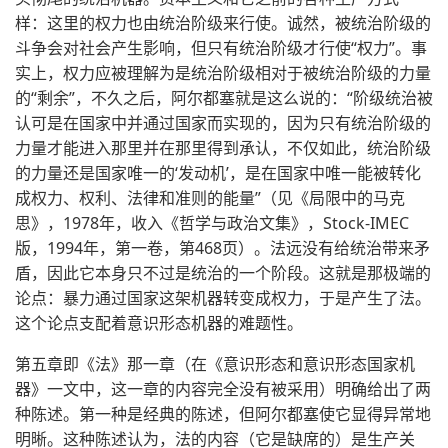
样：这里的权力也由统治阶级来行使。诚然，被统治阶级的
斗争会对社会产生影响，但只有统治阶级才行使“权力”。事
实上，权力应被理解为是统治阶级相对于被统治阶级的力量
的“剩余”，不久之后，阿尔都塞就是这么说的：“阶级统治被
认可是在国家中并通过国家而实现的，因为只有统治阶级的
力量才能进入那里并在那里得到承认，不仅如此，统治阶级
的力量还是国家唯一的‘发动机’，是在国家中唯一能被转化
成权力、权利、法律和准则的能量”（见《局限中的马克
思》，1978年，收入《哲学与政治文集》，Stock-IMEC
版，1994年，第一卷，第468页）。法远没有给统治带来矛
盾，因此它本身只不过是统治的一个阶段。这就是那极端的
论点：暴力通过国家这架机器转变成权力，于是产生了法。
这个论点支配着意识形态机器的难题性。
第五章即《法》那一章（在《意识形态和意识形态国家机
器》一文中，这一章的内容完全没有被采用）明确给出了两
种陈述。第一种是经典的陈述，但阿尔都塞使它显得异常地
明晰。这种陈述认为，法的内容（它是缺席的）是生产关