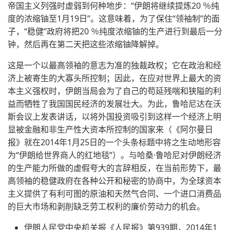
帝国主义列强时虚弱到何种地步：“伊朗将继续提炼20 ％纯
度的浓缩铀至1月19日”。这意味着，为了保住“领袖制”的面
子，“稳健”政府将把20 ％纯度浓缩铀的生产进行到最后一分
钟，然后再在第二天把这些浓缩铀降解掉。
这是一个以最高领袖的意志为准的独裁政权；它在政治和经
济上被寄生的大寡头所控制；因此，在应对世界上最大的资
本主义强权时，伊朗当局会为了自己的苟延残喘和狭隘的利
益而牺牲了我国国民经济的发展壮大。为此，鲁哈尼达在沃
斯会议上发表讲话，以将外国投资吸引到这样一个经济上明
显被金融和非生产性大资本所控制的国家来（《阿尔曼日
报》就在2014年1月25日的一个头条标题中将之生动地形容
为“伊朗给世界商人的红地毯”）。与哈桑·鲁哈尼对伊朗经济
的生产能力所做的虚假夸大的言辞相反，在当前形势下，最
高领袖的稳健政府在各种公开和秘密的协商中，为全球资本
主义提供了有利可图的原油和天然气合同、一个进口消费品
的巨大市场和剥削缺乏劳工权利的廉价劳动力的机会。
伊朗人民党中央机关报《人民报》第939期，2014年1