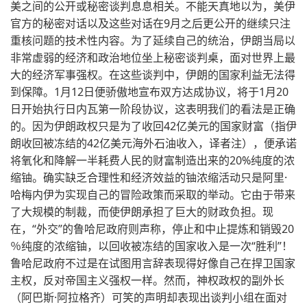
美之间的公开或秘密谈判息息相关。不能天真地以为，美伊
官方的秘密对话以及这些对话在9月之后更公开的继续只注
重核问题的技术性内容。为了延续自己的统治，伊朗当局以
非常虚弱的经济和政治地位坐上秘密谈判桌，面对世界上最
大的经济军事强权。在这些谈判中，伊朗的国家利益无法得
到保障。1月12日便骄傲地宣布双方达成协议，将于1月20
日开始执行日内瓦第一阶段协议，这表明我们的看法是正确
的。因为伊朗政权只是为了收回42亿美元的国家财富（指伊
朗收回被冻结的42亿美元海外石油收入，译者注），便承诺
将氧化和降解一半耗费人民的财富制造出来的20%纯度的浓
缩铀。确实缺乏合理性和经济效益的铀浓缩活动只是阿里·
哈梅内伊为实现自己的冒险政策而采取的举动。它由于带来
了大规模的制裁，而使伊朗承担了巨大的财政负担。现
在，“外交”的鲁哈尼政府则声称，停止和中止提炼和销毁20
％纯度的浓缩铀，以回收被冻结的国家收入是一次“胜利”！
鲁哈尼政府不过是在试图用言辞表现得好像自己在捍卫国家
主权，反对帝国主义强权一样。然而，神权政权的副外长
（阿巴斯·阿拉格齐）可笑的声明却表现出谈判小组在面对