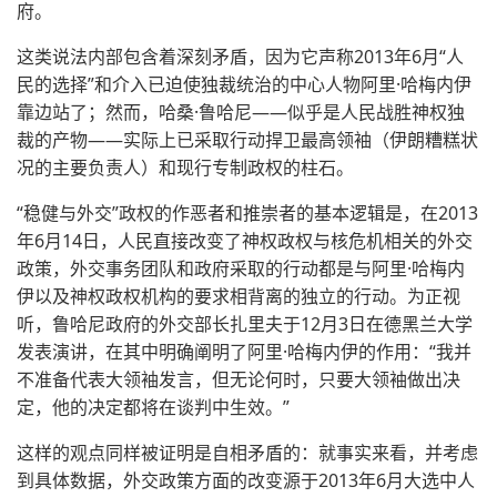
府。
这类说法内部包含着深刻矛盾，因为它声称2013年6月“人
民的选择”和介入已迫使独裁统治的中心人物阿里·哈梅内伊
靠边站了；然而，哈桑·鲁哈尼——似乎是人民战胜神权独
裁的产物——实际上已采取行动捍卫最高领袖（伊朗糟糕状
况的主要负责人）和现行专制政权的柱石。
“稳健与外交”政权的作恶者和推崇者的基本逻辑是，在2013
年6月14日，人民直接改变了神权政权与核危机相关的外交
政策，外交事务团队和政府采取的行动都是与阿里·哈梅内
伊以及神权政权机构的要求相背离的独立的行动。为正视
听，鲁哈尼政府的外交部长扎里夫于12月3日在德黑兰大学
发表演讲，在其中明确阐明了阿里·哈梅内伊的作用：“我并
不准备代表大领袖发言，但无论何时，只要大领袖做出决
定，他的决定都将在谈判中生效。”
这样的观点同样被证明是自相矛盾的：就事实来看，并考虑
到具体数据，外交政策方面的改变源于2013年6月大选中人