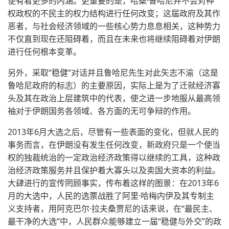
便有着更多的内涵。更重要的是，哈桑·鲁哈尼并不会对神
权政权的不民主的权力结构进行任何改变；这届政府及其作
恶者，与社会经济领域的一些核心势力息息相关，这种势力
不仅直到现在还阻碍着，而且在未来也将继续阻碍着对伊朗
进行任何根本变革。
另外，采取“稳健”对话并且鲁哈尼先生对此矢志不渝（这是
鲁哈尼政府的标志）的主要原因，实际上是为了迁就经济寡
头及其在政治上层建筑中的代表，使之进一步地服从最高领
袖对于伊朗国务各领域、各方面的无可争辩的作用。
2013年6月大选之后，尽管有一些表面的变化，但就人民的
事务而言，在伊朗没有发生任何改变，新政府只是一个使当
权的独裁统治的一定政治经济政策得以继续的工具，这种政
治经济政策服务并且保护着大寡头以及卖国大资本的利益。
大肆进行的宣传罔顾事实，传布着这样的图景：在2013年6
月的大选中，人民的选票战胜了阿里·哈梅内伊及其专制主
义支持者，用阿克巴尔·拉夫桑贾尼的话来说，在“最民主、
最干净的大选”中，人民群众能够建立一届“稳健与外交”的政