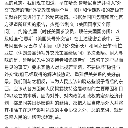
民的意志。我们现在知道，早在哈桑·鲁哈尼当选并引入“外
交”政府的“新”外交政策前两个月，美国和伊朗政权的高级官
员就在阿曼进行了几轮秘密磋商。根据美国国务院和其他官
方渠道所证实的报告，杰克·沙利文（美国国家安全顾
问）、约翰·克里（时任美国参议员，现任美国国务卿）以
及威廉·伯恩斯（美国头号外交官）在上述秘密会谈中，已
与阿里·阿克巴尔·萨利赫（伊朗外交部长）和阿克巴尔·韦拉
亚提（伊朗最高领袖外交政策高级顾问）多次会晤。耐人寻
味的是，鲁哈尼先生的支持者和追随者们（忽略了这些显而
易见的事实）要求其他人对此视若无睹，不要破坏“稳健与
外交”政府已经取得的解决核协定、重建伊美关系的美好前
景。我们则与之相反，认为人民应该知晓这些幌子背后的东
西。应该从各方面向人民揭露扶持这届政府的主要原因和目
的以及它的本质，因为对外、对内政策和政权的宏观经济计
划，都是同美国秘密谈判的延续，都把人民当成局外人并将
其排除于在这些谈判达成的主要协议之外，总的来讲，就是
忽略人民的迫切需求和利益。