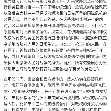
毫无疑问，为消除两国的紧张关系、并实现邦交正常化而进
行伊美直接对话——不同于精心编造的、欺骗式的冒险政策
以及反帝言辞——已经成为解决目前日益严重的国际危机的
必需方式。然而不能忘记的是，在这些秘密谈判进行的同
时，公众舆论却聚焦于与日俱增的军事进攻风险，人民也合
乎情理地对此表示了担忧。换言之，在伊朗最高领袖和神权
政权的代表与美国代表进行直接谈判的同时，相应的制裁正
空前地威胁着人民的日常生计。事实上，枪正指向人民。在
这期间，神权政权继续宣称有必要与帝国主义强权进行斗
争，并且强调革命卫队各级指挥官都要通过他们的言辞和力
量极大地激发人民对战争的担忧。当然，所有这些展示力量
和反帝言辞到后来都转变为最高领袖的“英勇的灵活性”。
在那段时间，当议会和官方媒体的一些人仿佛在质疑政府
时，我们党会明确表明，像阿里•阿克巴尔•萨利赫和阿克巴
尔•韦拉亚提这样的人，是不可能在没有得到“大领袖”直接授
权、支持和指示的情况下与美国官员谈判的。政权的高级领
导人们，比如革命卫队的高级将领们，对政权的外交机构的
这些秘密举动一无所知，这是难以置信的。1月26日周日，