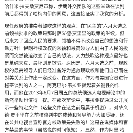
哈什米·拉夫桑贾尼声称，伊朗外交团队的这些举动在谈判
前后都得到了哈梅内伊的同意，这直接证实了我党的分析。
现任政府的推崇者鼓吹这样的观点：在“民主的”六月大选之
前领袖批准的政策是那时萨义德·贾里里的政策的继续，但
后来为了回应人民的要求，领袖不得不改变自己的想法和行
动方针！伊朗神权政权的领袖和最高领导人们由于人民的投
票而突然被迫改变了自己的想法，大力鼓吹这种观点最好也
是单纯天真，最坏则是欺骗。原因是，六月大选之前，现政
权的最高领导人们已经准备好为拯救现政权和他们自己而在
对美关系上作出一定改变。在这方面，作为与美国官员进行
秘密谈判的人之一，阿克巴尔·韦拉亚提起着关键性的作
用，而他在2013年6月7日周五的总统候选人电视辩论中的
断然举动也值得一提。在那次辩论中，韦拉亚提通过公开展
示一些特定文件（这些文件在这之前是属于机密），对萨义
德·贾里里在之前核谈判中的成绩和领导能力大加质疑，还
在公共电视台宣称官方核政策是失败的！这是在说媒体和官
方禁忌的事情（虽然说的时间很短）。显然，作为阿里·哈