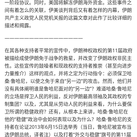
一阶段协议。同时，美国将解冻伊朗海外资金。这些事件之
间有着怎么的关联，伊美谈判背后又有着怎样的内幕，伊朗
共产主义政党人民党机关报的这篇文章对此作了比较详细的
描述和揭露。
————————————————
在其各种支持者平常的宣传中，伊朗神权政权的第11届政府
被描绘成使伊朗免于战争的救星，并改变了伊朗政权非民主
性。这些宣传的鼓噪者和现政权的支持者推崇（甚至向进步
力量推介）这样的观点，并将之定为行动指令：必须保卫哈
桑·鲁哈尼，以使之免于来自“另一边”的攻击。然而，他们并
没有具体阐明谁是鲁哈尼面对的“另一边”？难道哈桑·鲁哈尼
的立场是捍卫人民的利益，反对伊朗最高领袖及其政权的专
制集团？以及，尤其是从劳动人民的利益来看，为什么要保
卫所谓的稳健政府？还有，从根本上来讲，哈桑·鲁哈尼在
他的“稳健”政治中会如何表现以及为什么？哈桑·鲁哈尼的支
持者在论证2013年6月15日选举秀（当日，鲁哈尼被宣布当
选伊朗总统，译者注）以及打着“外交与稳健”旗号的第11届