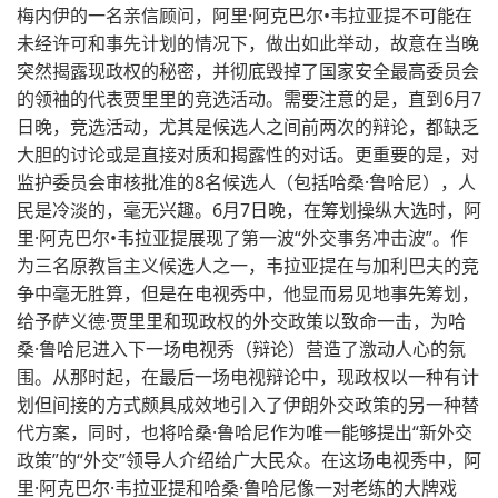
梅内伊的一名亲信顾问，阿里·阿克巴尔•韦拉亚提不可能在
未经许可和事先计划的情况下，做出如此举动，故意在当晚
突然揭露现政权的秘密，并彻底毁掉了国家安全最高委员会
的领袖的代表贾里里的竞选活动。需要注意的是，直到6月7
日晚，竞选活动，尤其是候选人之间前两次的辩论，都缺乏
大胆的讨论或是直接对质和揭露性的对话。更重要的是，对
监护委员会审核批准的8名候选人（包括哈桑·鲁哈尼），人
民是冷淡的，毫无兴趣。6月7日晚，在筹划操纵大选时，阿
里·阿克巴尔•韦拉亚提展现了第一波“外交事务冲击波”。作
为三名原教旨主义候选人之一，韦拉亚提在与加利巴夫的竞
争中毫无胜算，但是在电视秀中，他显而易见地事先筹划，
给予萨义德·贾里里和现政权的外交政策以致命一击，为哈
桑·鲁哈尼进入下一场电视秀（辩论）营造了激动人心的氛
围。从那时起，在最后一场电视辩论中，现政权以一种有计
划但间接的方式颇具成效地引入了伊朗外交政策的另一种替
代方案，同时，也将哈桑·鲁哈尼作为唯一能够提出“新外交
政策”的“外交”领导人介绍给广大民众。在这场电视秀中，阿
里·阿克巴尔·韦拉亚提和哈桑·鲁哈尼像一对老练的大牌戏