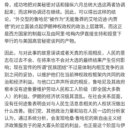
骨，成功地把对美秘密对话和操纵六月总统大选这两者协调
起来；而这种协调还在继续。因此，可以得出这样的结
论，“外交型的鲁哈尼”被作为“无能鲁莽的艾哈迈迪·内贾
德”的对立面装点起伊朗神权政权的政治上层建筑，而这正
是西方国家的制裁以及由阿里·哈梅内伊直接支持和授意下
举行的与美国高官秘密谈判的产物。
因此，与对此事的故意误读或者天真的乐观相反，人民的意
志在过去不会、在将来也不会对大选的最终结果产生任何影
响；现在宣传的所谓“民族团结”不过是体制内相互竞争的派
别之间的妥协，以维护他们在当前神权政权框架内共同的政
治和经济利益。与他口口声声所说的相反，鲁哈尼及其政府
根本没有迹象要维护劳动人民和工人阶级（即全国大多数
人）的利益。伊朗的经济状况极其混乱。在社会关系层面，
没有任何迹象表明会对与人民生活息息相关的人权状况做出
什么改善。我们党、其他政治力量和站在人民一边的分析家
认为，通过系统分析，会发现哈桑·鲁哈尼的新自由主义经
济政策服务于的是大寡头阶层的利益，也正是这个阶层与伊