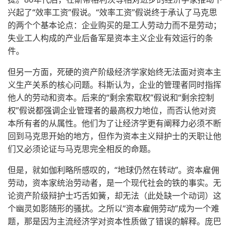
兴起了“效率工资”假说。“效率工资”假说终于承认了马克思
的两个个基本论点：企业购买的是工人劳动力而不是劳动；
失业工人构成的产业后备军是资本主义企业有效运行的条
件。
但另一方面，死硬的资产阶级经济学家始终无法面对资本主
义生产关系的核心问题。科斯认为，企业的管理者同时指挥
他人的劳动和资本。后来的“剩余索取权”假说和“剩余控制
权”假说都强调企业管理者的最高权力地位，而否认他对资
本所有者的从属性。他们为了让经济学更有阐释力必须不断
回到马克思开始的地方，但作为资本主义辩护士的天职让他
们又必须论证与马克思完全相反的命题。
但是，就如伽利略所感叹的，“地球仍然在转动”。资本雇佣
劳动，资本家统治劳动者，是一个现代社会的铁的事实。无
论资产阶级辩护士巧舌如簧，却无法（此处缺一个动词）这
个幽灵如影随形的骚扰。之所以“资本雇佣劳动”成为一个难
题，那是因为主流经济学对资本性质做了错误的解释。庞巴