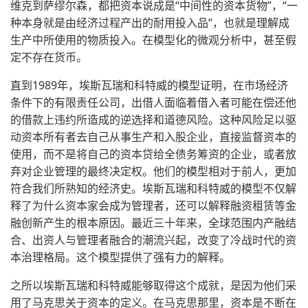
维克到萨缪尔森，都把资本说成是“中间性的资本货物”，“一
种本身就是由经济过程产出的耐用投入品”，也就是理解成
生产中所使用的物质投入。在模型化的微观分析中，甚至假
定不存在货币。
直到1989年，埃斯瓦瑞和科特威的模型证明，在市场经济
条件下的有限责任公司，出借人面临着借入者可能在偿还他
的借款上违约所造成的逆选择和道德风险。这种风险足以驱
动资本所有者去自己从事生产和入股企业，直接监督资本的
使用，而不是将自己的资本贷给全债务筹资的企业，或者放
弃对企业管理的最终决定权。他们的模型相对于前人，更加
符合我们所熟知的经济史。埃斯瓦瑞和科特威的模型不仅解
释了为什么资本家会成为管理者，还可以解释融资租赁等金
融创新产生的根本原因。最近三十年来，全球范围内产融结
合、出资人与管理者融合的潮流兴起，改变了冷战时代的资
本治理格局。这个模型提供了强有力的解释。
之所以埃斯瓦瑞和科特威能够取得这个成就，是因为他们采
用了马克思关于资本的定义。在马克思那里，资本是不断在