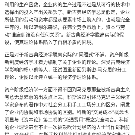
利用的生产函数，企业内的生产过程不过是从可行的技术中
选择出的投入产出关系罢了。新古典经济学总是假定，企业
所使用的劳动和资本都是从要素市场上购入的，也就是完全
平等的，所以萨缪尔森说，在完全竞争市场上，资本与劳
动“谁雇佣谁没有任何关系”。新古典经济学脱离实际的假
设，使其理论体系陷入了自相矛盾的囧境。
正是对于新古典经济学脱离实际的“问题式”不满，资产阶级
新制度经济学才着力编制了关于企业的理论。深受古典经济
学影响的杨小凯等人，还试图重新回到斯密-马克思的分工
理论，企图以此建立统一的经济学理论体系。
资产阶级经济学一方面不得不回到马克思那些被新古典主义
有意无意遮蔽的出发点上去。科斯通过引述马克思主义经济
学家多布的著作中对社会分工和手工工场分工的区分，阐发
了企业内协调和市场协调的区别。科斯的“交易成本”概念也
明显与《资本论》第二卷的“流通费用”概念完全吻合。科斯
的企业理论甚至不止一次被鼓吹计划经济的人士当作逻辑前
提。80年代后，在斯蒂格利茨等相对进步的经济学家推动下