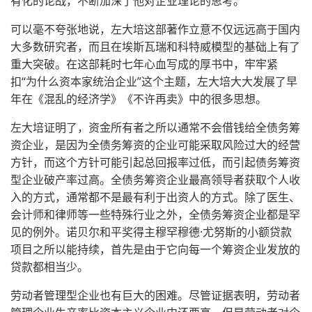
有化的论战，不断加深了他对企业理论的思考。
可以毫不夸张地说，左大培这部著作立意不仅远远高于国内
大多数研究者，而且在埃斯瓦瑞和科特威模型的基础上有了
重大突破。在这部耗时七年心血写成的厚书中，牢牢紧
扣“为什么资本家统治企业”这个主题，左大培大大发展了早
年在《混乱的经济学》《不许再卖》中的很多思想。
左大培证明了，资金所有者之所以通常不会借钱给全债务筹
资企业，是因为全债务筹资的企业可能采取风险过大的经营
方针，而这个方针可能引起总回报率过低，而引起债务筹资
型企业破产率过高。全债务筹资企业最高领导者获取个人收
入的方式，通常都不是最有利于出资人的方式。除了医生、
会计师和律师等一些特殊行业之外，全债务筹资企业都是罕
见的例外。诺贝尔和平奖得主穆罕穆德·尤努斯的小额贷款
项目之所以能持续，首先是由于它向每一个筹资企业发放的
贷款都相当少。
劳动者管理型企业也有巨大的困难。尽管证据表明，劳动者