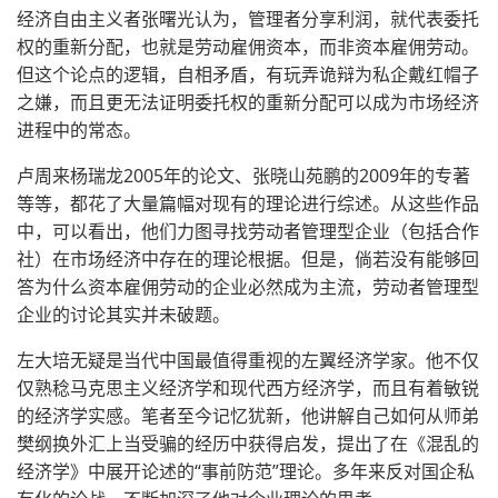
经济自由主义者张曙光认为，管理者分享利润，就代表委托
权的重新分配，也就是劳动雇佣资本，而非资本雇佣劳动。
但这个论点的逻辑，自相矛盾，有玩弄诡辩为私企戴红帽子
之嫌，而且更无法证明委托权的重新分配可以成为市场经济
进程中的常态。
卢周来杨瑞龙2005年的论文、张晓山苑鹏的2009年的专著
等等，都花了大量篇幅对现有的理论进行综述。从这些作品
中，可以看出，他们力图寻找劳动者管理型企业（包括合作
社）在市场经济中存在的理论根据。但是，倘若没有能够回
答为什么资本雇佣劳动的企业必然成为主流，劳动者管理型
企业的讨论其实并未破题。
左大培无疑是当代中国最值得重视的左翼经济学家。他不仅
仅熟稔马克思主义经济学和现代西方经济学，而且有着敏锐
的经济学实感。笔者至今记忆犹新，他讲解自己如何从师弟
樊纲换外汇上当受骗的经历中获得启发，提出了在《混乱的
经济学》中展开论述的“事前防范”理论。多年来反对国企私