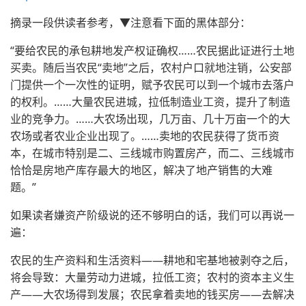
摘录一段供读者参考，▼注意看下面的黑体部分：
“要给农民的承包耕地发产权证确权……农民据此证进行土地
买卖。随后当农民“卖地”之后，农村户口就地注销，公安部
门提供一个一次性的证明，赋予农民可以到一个城市去落户
的权利。……大量农民进城，拉低制造业工资，提升了制造
业的竞争力。……大农场出现，几万亩、几十万亩一个的大
农场或者农业企业出现了。……卖地的农民获得了货币资
本，在城市特别是二、三线城市购置房产，而二、三线城市
恰恰是房地产库存最大的地区，解决了地产销售的大难
题。”
如果读者嫌资产阶级说的还不够明白的话，我们可以再说一
遍：
农民的生产资料和生活资料——耕地和宅基地被剥夺之后，
将会导致：大量劳动力进城，拉低工资；农村的资本主义生
产——大农场得到发展；农民拿着卖地的钱买房——去解决