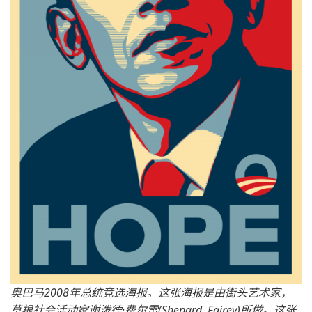
奥巴马2008年总统竞选海报。这张海报是由街头艺术家，
草根社会活动家谢泼德·费尔雷(Shepard Fairey)所做。这张