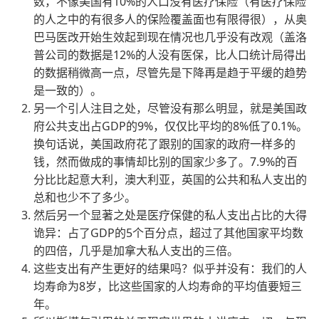
数，不像美国有10%的人口没有医疗保险（有医疗保险
的人之中的有很多人的保险覆盖面也有限得很），从奥
巴马医改开始生效起到现在情况也几乎没有改观（盖洛
普公司的数据是12%的人没有医保，比人口统计局得出
的数据稍微高一点，尽管先是下降再是趋于平缓的趋势
是一致的）。
另一个引人注目之处，尽管没有那么明显，就是美国政
府公共支出占GDP的9%，仅仅比平均的8%低了0.1%。
换句话说，美国政府花了跟别的国家的政府一样多的
钱，然而做成的事情却比别的国家少多了。7.9%的百
分比比起意大利，澳大利亚，英国的公共和私人支出的
总和也少不了多少。
然后另一个显著之处是医疗保健的私人支出占比的大得
诡异：占了GDP的5个百分点，超过了其他国家平均数
的四倍，几乎是加拿大私人支出的三倍。
这些支出有产生更好的结果吗？似乎并没有：我们的人
均寿命为8岁，比这些国家的人均寿命的平均值要短三
年。