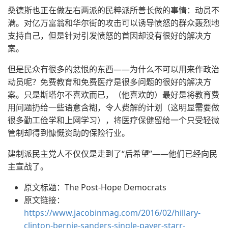
桑德斯也正在做左右两派的民粹派所善长做的事情：动员不
满。对亿万富翁和华尔街的攻击可以诱导愤怒的群众轰烈地
支持自己，但是针对引发愤怒的首因却没有很好的解决方
案。
但是民众有很多的忿恨的东西——为什么不可以用来作政治
动员呢？免费教育和免费医疗是很多问题的很好的解决方
案。只是斯塔尔不喜欢而已，（他喜欢的）最好是将教育费
用问题扔给一些语意含糊，令人费解的计划（这明显需要做
很多勤工俭学和上网学习），将医疗保健留给一个只受轻微
管制却得到慷慨资助的保险行业。
建制派民主党人不仅仅是走到了“后希望”——他们已经向民
主宣战了。
原文标题：The Post-Hope Democrats
原文链接：
https://www.jacobinmag.com/2016/02/hillary-
clinton-bernie-sanders-single-payer-starr-