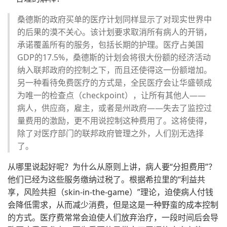
桑德斯的政府买单的医疗计划同样显示了对现实世界中
的后果的漠不关心。该计划要求取消所有病人的开销，
承诺覆盖所有的服务，包括长期的护理。医疗占美国
GDP的17.5%，桑德斯的计划会将很大份额的经济活动
纳入联邦政府的控制之下，而且还使得这一份额增加。
另一种看待免费医疗的方式是，全民医疗会让华盛顿成
为唯一的检查点（checkpoint），让所有其他人——
病人，供应商，雇主，或者是州政府——失去了监控过
量费用的激励，更不用说控制这种费用了。这将使得，
除了对医疗部门的联邦政府管理之外，人们别无选择
了。
从哪里说起好呢？为什么从原则上讲，病人要“分担费用”？
他们已经为这些服务缴纳过税了。根据希拉里的“利益共
享，风险共担（skin-in-the-game）”理论，迫使病人付钱
会降低需求，从而减少消费，但是这是一种野蛮的成本控制
的方式。医疗费常常会迫使人们放弃治疗，一段时间后会导