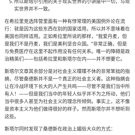
所以斯塔尔引用的关于现实世界的小讲座中一切，与现
实世界并不一致。
在希拉里竞选阵营里面有一种有悖常理的美国例外论在流
行：就是因为这些东西在别的国家适用，所以并不意味着在
美国也同样适用。正如希拉里所说的那样，“我爱丹麦，但
是我们不是丹麦，我们是美利坚合众国。”非常正确，但是
与免费医疗在这里不起作用没有任何关系。唯一的障碍是政
治精英们——包括希拉里和斯塔尔在内——并不想要它。
斯塔尔文章其余部分是对社会主义喋喋不休的非常笨拙的指
摘，尽管桑德斯并不是一个真正的社会主义者。这种指摘会
让在冷战环境下长大的人产生共鸣——尽管不是我们当中所
有人！——但是我们当中的年轻人似乎并不为之所动，他们
当中很多人甚至为社会主义的理念所倾倒。事实上，这不像
是资本主义为他们做得很好的样子。然而斯塔尔并不想听到
这些。
斯塔尔同时发现了桑德斯在政治上媚俗大众的方式：