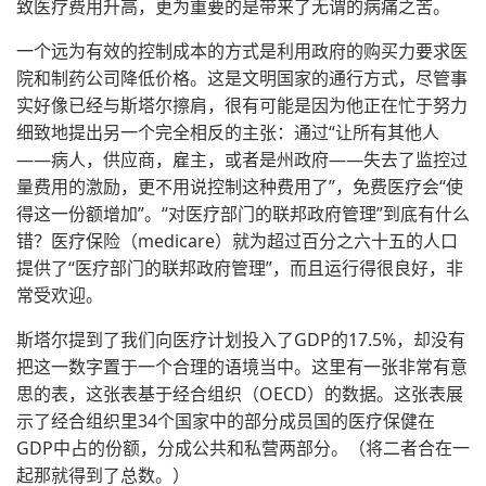
致医疗费用升高，更为重要的是带来了无谓的病痛之苦。
一个远为有效的控制成本的方式是利用政府的购买力要求医
院和制药公司降低价格。这是文明国家的通行方式，尽管事
实好像已经与斯塔尔擦肩，很有可能是因为他正在忙于努力
细致地提出另一个完全相反的主张：通过“让所有其他人
——病人，供应商，雇主，或者是州政府——失去了监控过
量费用的激励，更不用说控制这种费用了”，免费医疗会“使
得这一份额增加”。“对医疗部门的联邦政府管理”到底有什么
错？医疗保险（medicare）就为超过百分之六十五的人口
提供了“医疗部门的联邦政府管理”，而且运行得很良好，非
常受欢迎。
斯塔尔提到了我们向医疗计划投入了GDP的17.5%，却没有
把这一数字置于一个合理的语境当中。这里有一张非常有意
思的表，这张表基于经合组织（OECD）的数据。这张表展
示了经合组织里34个国家中的部分成员国的医疗保健在
GDP中占的份额，分成公共和私营两部分。（将二者合在一
起那就得到了总数。）