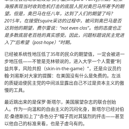
海报表现当时收到危机打击的底层人民对奥巴马所寄予的期
望。但是，奥巴马在任八年，达到了人们的期望了吗？
2015年，在接受Esquire采访的过程中，被问到奥巴马是否
达到他的期望，费尔雷说：“not even clos”。他的态度也正
是多数底层老百姓的真实感受。因此，问题标题说民主党进
入了“后希望（post-hope）”时期。
已经被系统性地压低了35年的民众的期望值，一定会被进一
步地压低——不管是克林顿说的，进入大学一个人需要“利
益共享，风险共担（skin-in-the-game）”，还是众议员约
翰·刘易斯对大家的提醒：在美国没有什么是免费的。左派
的质疑迫使民主党的中间派显露出自己不过是资本主义的傲
慢的工具。
最近跳出来的是保罗·斯塔尔，美国展望杂志的联合创始
人。作为一向温和的自由主义的沉闷化身，斯塔尔已经对伯
尼·桑德斯扣上了“赤色分子”帽子而对其猛烈的抨击——甚至
以他自己的标准来看，也是子虚乌有的。