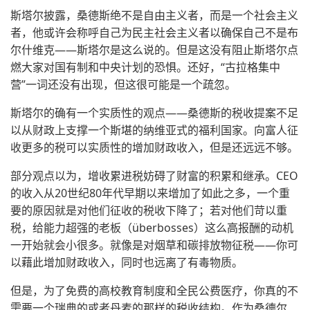
斯塔尔披露，桑德斯绝不是自由主义者，而是一个社会主义
者，他或许会称呼自己为民主社会主义者以确保自己不是布
尔什维克——斯塔尔是这么说的。但是这没有阻止斯塔尔点
燃大家对国有制和中央计划的恐惧。还好，“古拉格集中
营”一词还没有出现，但这很可能是一个疏忽。
斯塔尔的确有一个实质性的观点——桑德斯的税收提案不足
以从财政上支撑一个斯堪的纳维亚式的福利国家。向富人征
收更多的税可以实质性的增加财政收入，但是还远远不够。
部分观点以为，增收累进税妨碍了财富的积累和继承。CEO
的收入从20世纪80年代早期以来增加了如此之多，一个重
要的原因就是对他们征收的税收下降了；若对他们苛以重
税，给能力超强的老板（überbosses）这么高报酬的动机
一开始就会小很多。就像是对烟草和碳排放物征税——你可
以藉此增加财政收入，同时也远离了有毒物质。
但是，为了免费的高校教育制度和全民公费医疗，你真的不
需要一个瑞典的或者丹麦的那样的税收结构。作为桑德尔