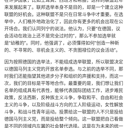
在许多国家，比如土耳其、西班牙和希腊，这样的联盟近年
来发展起来了。联邦选举本身不是目的，却是一个建立这种
联盟的好机会。这种联盟不是只在日常斗争中才重要。在选
举中，人们格外地政治化了，因此你有更多的机会出现在公
开场合。我们认同列宁的说法。他认为，只要“在德国，议
会活动在政治上还不是完全过时的”，那么不参加选举就
是“幼稚的”。同时，他强调了，必须懂得如何“创造一种新
的、不寻常的、非机会主义的、不贪图禄位的议会活动”。
因为按照德国的选举法，不能组成选举联盟，所以联盟决定
以德国马列主义党的开放名单参选。与之前的选举不同，那
时我们还能指望其他进步分子和组织的声援和支持，而这一
次，我们的目标是平等地合作。最重要的是，我们想让我们
名单的组成具有代表性，能够代表国际团结工作，进步难民
政策，反法西斯，反种族主义斗争，争取和平、自由和社会
主义的斗争，以及阶级战斗方向的工人阶级运动，女性解放
斗争，和战斗性青年运动。投票给这一联盟的人不只是投给
德国马列主义党，而是投给整个倾向。这一联盟把自己看做
是不同的领域内左翼的社会替代选择。这是在为未来的统一