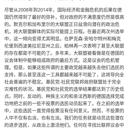
尽管从2008年到2014年，国际经济和金融危机的后果在德
国仍然得到了最好的弥补，但对政府的不满意度仍然是很高
的。默克尔和加布里尔的大联盟正日益滑向潜在的政治危
机，将大联盟解体的实际可能提上日程。在最近两次州选举
中，这一倾向变得尤其明显。在萨克森-安哈尔特州和梅克
伦堡到西波美拉尼亚州之后，柏林再一次表明了甚至大联盟
的存在都是不可能的了。多年来，大联盟被看做是在德国的
议会体制中能够组成政府的最后方式。这是议会的危机管
理。但是，如果这些所谓的主要政党越来越失去他们选民的
支持，那么甚至连这一工具都越来越不可能了，这将导向全
社会普遍的不稳定。基民党-社民党联邦政府联盟处于完全
灾难性的状况。基民党和社民党的选举结果都达到了历史低
点。同时，反动的、种族主义的和亲法西斯的德国选择党成
功地把之前的一些不投票的选民动员起来了。在之前的选举
中，这些选民一直觉得投票没有任何意义。然而，不投票的
人中不仅有右派，也有左派。我们的任务就是动员这些潜在
的进步选民，从政治上激活他们。任何在寻找比联邦议会中