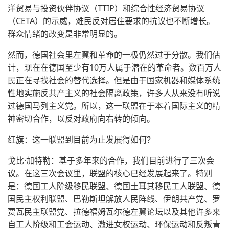
洋贸易与投资伙伴协议（TTIP）和综合性经济贸易协议
（CETA）的示威，难民反对居住要求的抗议也不断增长。
群众情绪的改变是非常明显的。
然而，德国社会里左翼和革命的一极仍然过于分散。我们估
计，现在在德国至少有10万人属于潜在的革命者。数百万人
民正在寻找社会的替代选择。但是由于国家机器和媒体系统
性地实施反共产主义的社会隔离政策，许多人从来没有听说
过德国马列主义党。所以，这一联盟在于本着国际主义的精
神密切合作，以反对政府向右转的倾向。
红旗：这一联盟到目前为止发展得如何？
戈比·加特勒：基于多年来的合作，我们目前进行了三次会
议。在这三次会议里，联盟的核心已经发展起来了。特别
是：德国工人阶级移民联盟、德国土耳其移民工人联盟、德
国民主权利联盟、巴勒斯坦解放人民阵线、伊朗共产党、罗
贾瓦民主联盟党、拉德福姆瓦尔德左翼论坛以及其他许多来
自工人阶级和工会运动、激进女权运动、环保运动和反叛青