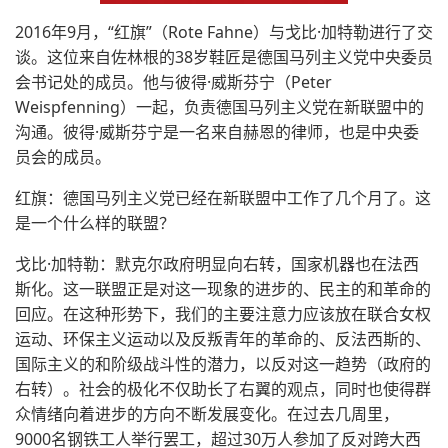
2016年9月，“红旗”（Rote Fahne）与戈比·加特勒进行了交
谈。这位来自佐林根的38岁鞋匠是德国马列主义党中央委员
会书记处的成员。他与彼得·威斯芬宁（Peter
Weispfenning）一起，负责德国马列主义党在新联盟中的
沟通。彼得·威斯芬宁是一名来自赫恩的律师，也是中央委
员会的成员。
红旗：德国马列主义党已经在新联盟中工作了几个月了。这
是一个什么样的联盟？
戈比·加特勒：默克尔政府明显向右转，国家机器也在法西
斯化。这一联盟正是对这一现象的进步的、民主的和革命的
回应。在这种形势下，我们的主要注意力应该放在联合女权
运动、环保主义运动以及反叛青年的革命的、反法西斯的、
国际主义的和阶级战斗性的潜力，以反对这一趋势（政府的
右转）。社会的极化不仅助长了右翼的观点，同时也使得群
众情绪向着进步的方向不断发展变化。在过去几周里，
9000名钢铁工人举行罢工，超过30万人参加了反对跨大西