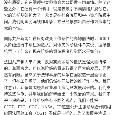
没有质疑，它在纲领中宣称将会为公司做一切事情。除了这
些之外，它还有一个作用，就是去吸引不满情绪并腐蚀它。
它的选举基础扩大了，尤其是在社会底层和中小资产阶级中
间。我们同国民阵线作斗争，它已经暴露出自己作为资本的
党的本性。
国际共产新闻：在反对改变工作条件的高姆丽法时，法国工
人阶级进行了明显的抵抗。对今天的阶级斗争来说，这场抵
抗留下了什么？现在阶级的组织程度和觉悟水平如何？
法国共产党人革命党：反对高姆丽法的抵抗是强大而持续
的。总而言之，可以说阶级的意识取得了巨大的发展，但仍
然有局限。虽然关于法律本身的斗争在国家这一层面停止
了，但在工作场所，他们仍然在同法律的推行作斗争。我们
注意到，斗争是围绕着就业和工资问题发展起来的。我们支
持这些斗争，并用我们的解释给出一个政治的背景。我们不
得不提的是，工会组织各有不同的观点，我们不能把
CFDT，FTC，CGC，UNSA，FO这些公开主张阶级合作的组
织同法国总工会（CGT）看成是一样的。为了发展并协调斗