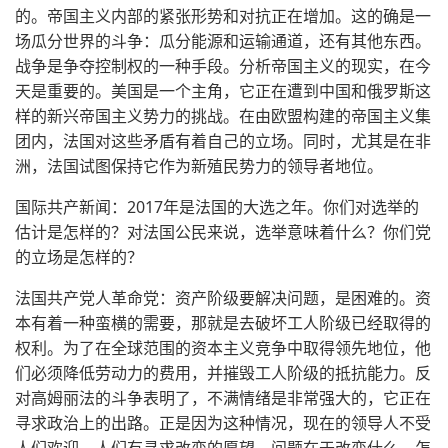
的。帝国主义内部的紧张形势和对抗正在增加。这的确是一
场瓜分世界的斗争：瓜分能源和运输通道，还有其他东西。
战争是争夺控制权的一种手段。分析帝国主义的现实，在今
天是重要的。美国是一个主角，它正在遭到中国和俄罗斯这
样的新兴帝国主义势力的挑战。在由欧盟构建的帝国主义集
团内，法国对这些矛盾有着自己的立场。同时，尤其是在非
洲，法国试图保持它作为新殖民势力的领导者地位。
国际共产新闻：2017年是法国的大选之年。你们对选举的
估计是怎样的？对法国公民来说，选举意味着什么？你们党
的立场是怎样的？
法国共产党人革命党：资产阶级要解决问题，是困难的。资
本有着一种蛮横的需要，那就是去破坏工人阶级已经取得的
权利。为了在全球范围的资本主义竞争中取得领先地位，他
们必须降低劳动力的费用，并摧毁工人阶级的抵抗能力。反
对高姆丽法的斗争表明了，不满情绪是非常强大的，它正在
寻求政治上的出路。正是因为这种情况，现在的领导人不受