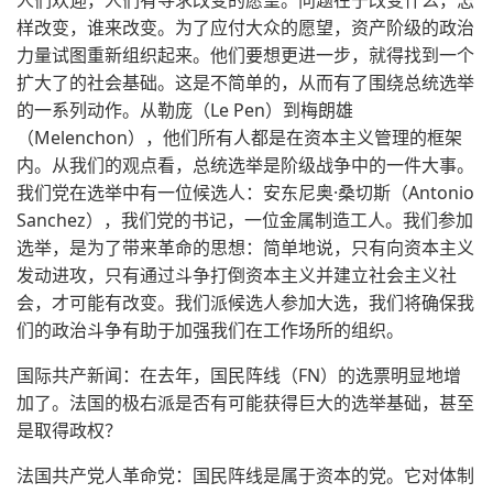
人们欢迎，人们有寻求改变的愿望。问题在于改变什么，怎
样改变，谁来改变。为了应付大众的愿望，资产阶级的政治
力量试图重新组织起来。他们要想更进一步，就得找到一个
扩大了的社会基础。这是不简单的，从而有了围绕总统选举
的一系列动作。从勒庞（Le Pen）到梅朗雄
（Melenchon），他们所有人都是在资本主义管理的框架
内。从我们的观点看，总统选举是阶级战争中的一件大事。
我们党在选举中有一位候选人：安东尼奥·桑切斯（Antonio
Sanchez），我们党的书记，一位金属制造工人。我们参加
选举，是为了带来革命的思想：简单地说，只有向资本主义
发动进攻，只有通过斗争打倒资本主义并建立社会主义社
会，才可能有改变。我们派候选人参加大选，我们将确保我
们的政治斗争有助于加强我们在工作场所的组织。
国际共产新闻：在去年，国民阵线（FN）的选票明显地增
加了。法国的极右派是否有可能获得巨大的选举基础，甚至
是取得政权？
法国共产党人革命党：国民阵线是属于资本的党。它对体制