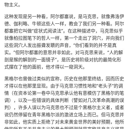
物主义。
这种发现是另一种看，阿尔都塞说，是马克思，就像弗洛伊
德、伽利略、牛顿这些人一样，教会了我们另一种看。阿尔
都塞把它叫做“症状式阅读法”。在这种描述中，马克思似乎
就像柏拉图笔下的哲人一样，第一个走出了洞穴，并向我们
这些洞穴人发出振聋发聩的声音，“你们看到的并不是真
实。”但阿尔都塞的意思并非如此，对马克思来说，“人的解
剖是猴的解剖的一面镜子”，是历史将阶级对抗的最简化形
式摆在了他的面前，他才得以一窥洞天。
黑格尔也曾做过类似的宣称，历史在他那里终结，因而历史
才得以在他那里显现。由于马克思习惯性地和“老头子”的调
情（在资本论第一卷中马克思承认他有意模仿了黑格尔的笔
调），以及一些错误的具体判断（譬如对几次革命高潮的误
判），许多人误以为马克思也不过是个黑格尔主义者，或者
说仍然停留在青年黑格尔派的激进立场上而已。但马克思并
非如此，他实质上拒绝了对未来黄金世界的美好预期，他所