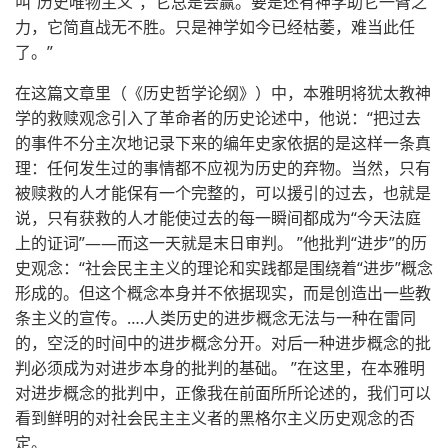
叫“历史唯物主义”，它总是会赢。要是还有神学助它一臂之
力，它简直战无不胜。只是神学如今已经枯萎，难当此任
了。”
在这篇文章里（《历史哲学论纲》）中，本雅明将犹太教神
学的救赎观念引入了革命者的历史论述中，他说：“把过去
的事件不分主次地记录下来的编年史家依据的是这样一条真
理：任何发生过的事情都不应视为历史的弃物。当然，只有
被赎救的人才能保有一个完整的，可以援引的过去，也就是
说，只有获救的人才能使过去的每一瞬间都成为“今天法庭
上的证词”——而这一天就是末日审判。 ”他批判“进步”的历
史观念：“社会民主主义的理论和实践都是围绕着“进步”概念
形成的。但这个概念本身并不依据现实，而是创造出一些教
条主义的宣传。….人类历史的进步概念无法与一种在雷同
的，空泛的时间中的进步概念分开。对后一种进步概念的批
判必须成为对进步本身的批判的基础。 ”在这里，在本雅明
对进步概念的批判中，正像我在前面所所论述的，我们可以
看到鲜明的对社会民主主义者的黑格尔主义历史观念的否
定。