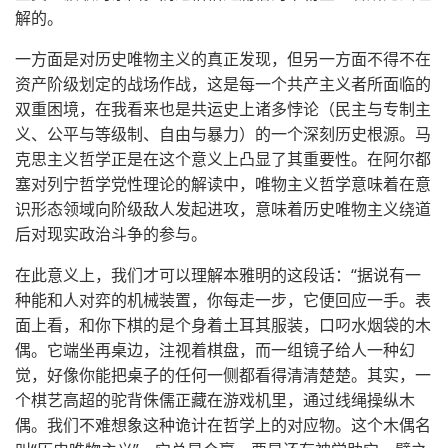
解的。
一方面是对历史唯物主义的真正发现，但另一方面不得不在
资产阶级划定的战场作战，这是每一个共产主义者所面临的
双重困境，在我看来也是共运史上诸多悖论（民主与专制主
义、公平与等级制、自由与暴力）的一个深刻历史根源。马
克思主义哲学正是在这个意义上凸显了其重要性。在阿尔都
塞对列宁哲学党性理论的解读中，唯物主义哲学意味着在意
识形态领域向阶级敌人发起进攻，意味着历史唯物主义绕道
后对现实政治斗争的参与。
在此意义上，我们才可以理解本雅明的这段话：“据说有一
种能和人对弈的机械装置，你每走一步，它便回应一手。表
面上看，和你下棋的是个身着土耳其服装，口叼水烟袋的木
偶。它端坐再桌边，注视着棋盘，而一组镜子给人一种幻
觉，好像你能把桌子的任何一侧都看得清清楚楚。其实，一
个棋艺高超的驼背侏儒正藏在游戏机里，通过线绳操纵木
偶。我们不难想象这种诡计在哲学上的对应物。这个木偶名