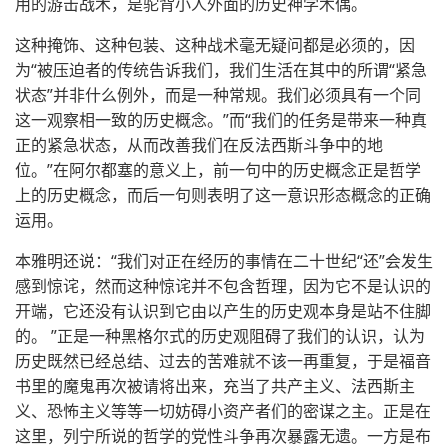
用的游击战术，是驼背小人外面的历史神学木偶。
这种掩饰、这种包装、这种战术毫无疑问都是必须的，因
为“被压迫者的传统告诉我们，我们生活在其中的所谓“紧急
状态”并非什么例外，而是一种常规。我们必须具有一个同
这一观察相一致的历史概念。”而“我们的任务是带来一种真
正的紧急状态，从而改善我们在反法西斯斗争中的地
位。”在阿尔都塞的意义上，前一句中的历史概念正是哲学
上的历史概念，而后一句则表明了这一意识形态概念的正确
运用。
本雅明还说：“我们对正在经历的事情在二十世纪“还”会发生
感到惊诧，然而这种惊诧并不包含哲理，因为它不是认识的
开端，它还没有认识到它由以产生的历史观本身是站不住脚
的。 ”正是一种黑格尔式的历史观阻碍了我们的认识，认为
历史既然已经总结、过去的苦难就不该一再重复，于是福音
书里的魔鬼再次被请将出来，充当了共产主义、法西斯主
义、恐怖主义等等一切妨碍小资产者们的密谋之主。正是在
这里，列宁所说的哲学的党性斗争再次暴露无遗。一方是布