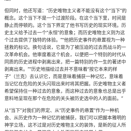
但同时，他还写道：“历史唯物主义者不能没有这个“当下”的
概念。这个当下不是一个过渡阶段。在这个当下里，时间是
静止而停顿的。这个当下界定了他书写历史的现实环境。历
史主义给予过去一个“永恒”的意象；而历史唯物主义则为这
个过去提供了独特的体验。”“他把历史事件的悬置视为一种
拯救的标记。换句话说，它是为了被压迫的过去而战斗的一
次革命机会。他审度着这个机会，以便把一个特别的时代从
同质的历史进程中剥离出来，把一篇特别的作一生的著述中
剥离出来。”“历史地描绘过去并不意味着“按它本来的样
子”（兰克）去认识它，而是意味着捕获一种记忆，意味着
当记忆在危险的关头闪现出来时将其把握。历史唯物主义者
希望保持住一种过去的意象，而这种过去的意象也总是出乎
意料地呈现在那个在危险的关头被历史选中的人的面前。”
从“当下”对我们的界定、从“历史事件的悬置”作为一种机
会、从历史作为一种记忆的被捕获，我们可以把握本雅明的
神学立场，这不过是对历史唯物主义的装饰，是新的征人所