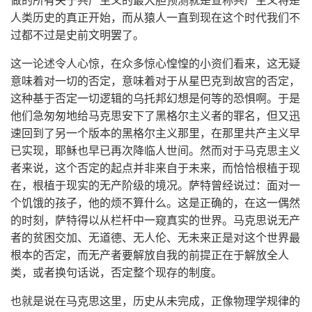
做的所有关于共产主义的最大胆预测就是宣称共产主义将是
人类历史的真正开始，而从猿人一直到现在这个时代我们不
过都不过是史前文明罢了。
这一论述令人心惊，在众多惊心惶惶的小资们看来，这无疑
意味着对一切的否定，意味着对于从星巴克到故宫的否定，
这种基于否定一切逻辑的乌托邦幻想是何等的恐惧啊。于是
他们急匆匆地给马克思安下了黑格尔主义者的罪名，但又迅
速回到了另一个版本的黑格尔主义那里，在那里共产主义早
已实现，耶稣也早已再次降临人世间。然而对于马克思主义
者来说，这个否定的起点并非来自于未来，而恰恰根植于现
在，根植于现实的无产阶级的境况。萨特曾经说过：面对一
个饥饿的孩子，他的烦不算什么。这是正确的，在这一偶然
的时刻，萨特得以从栏杆中一窥真实的世界。马克思说无产
者的贫困交加、无道德、无人伦、无未来正是对这个世界最
根本的否定，而无产者要解放自我的前提正在于解放全人
类，或者换句话说，否定整个现存的制度。
也就是说在马克思这里，历史从未完成，正像物理学规律的