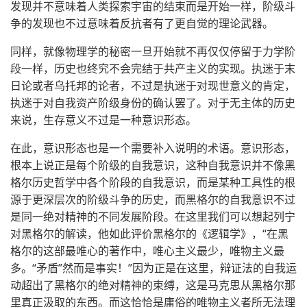
发现并不意味着人类探索宇宙的结束而是开始一样，阶级斗
争的发现也不过意味着反抗者有了更自觉的理论武器。
同样，就像物理学的秘密一旦开始就不再仅仅停留于力学阶
段一样，历史也终究不会完结于共产主义的实现。执迷于末
日论或者乌托邦的论者，不过是执迷于对现世意义的肯定，
执迷于对自我资产阶级身份的确认罢了。对于无主体的历史
来说，生存意义不过是一种意识形态。
在此，意识形态也是一个需要补入说明的术语。意识形态，
根本上说正是每个阶级的自我意识，这种自我意识并不像黑
格尔历史哲学中各个阶段的自我意识，而是某种工具性的根
源于更深层次的阶级斗争的历史，而黑格尔的自我意识不过
是同一绝对精神的不同发展阶段。在这里我们可以想起列宁
对黑格尔的解读，他如此评价黑格尔的《逻辑学》，“在黑
格尔的这部最唯心的著作中，唯心主义最少，唯物主义最
多。“矛盾”然而是事实！”因为正是在这里，辩证法的自我运
动超出了黑格尔的绝对精神的束缚，这是马克思从黑格尔那
里真正汲取的东西。而这恰恰是庸俗的唯物主义者所无法理