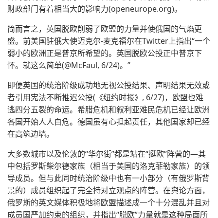
财政部门有着相当大的影响力(openeurope.org)。
简而言之，英国脱欧削弱了欧盟的力量并使俄国的气焰更
盛。前美国驻俄大使迈克尔-麦克福尔在Twitter上指出“一个
弱小的欧洲正是普京所希望的。英国脱欧公投正中普京下
怀。就这么简单(@McFaul, 6/24)。”
即便英国的统治阶级成功地无视公投结果、声明结果无效或
者引用宪法不断推迟公投(《纽约时报》, 6/27)，欧盟也难
逃四分五裂的命运。希腊危机和叙利亚难民危机已经让欧洲
各国开始人人自危。德国虽有心担起责任，其他国家却已经
在高筑边墙。
大多数城市以及伦敦的“华尔街”都是站在“挺欧”阵营的—其
中包括罗斯柴尔德家族（相当于美国的洛克菲勒家族）的领
导成员。但与此同时统治阶级中也有一小部分（有俄罗斯背
景的）成员组织起了完全持对立观点的阵营。在舆论方面，
俄罗斯的英文媒体积极地将欧盟描述成一个十分混乱并且对
成员国严加约束的组织，并指出“脱欧”力量就是这种局面所