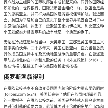
苏冷战为主旋律的国际秩序当中成长起来的。同其他国际组
织如北约、世界银行、国际货币基金组织一样，欧盟也是美
国的忠实盟友，并同样为美国的经济霸权保驾护航。就近而
言，美国为了强加自己的意志于整个世界并巩固自己对于中
东原油的控制，纠集了一些欧盟国家向伊拉克、利比亚这种
小国发起实力相当悬殊的战争就是一个典型的例子。
无论在冷战还是热战当中，大英帝国一直都是美国帝国主义
最忠实的伙伴。二十多年来，英国在欧盟内一直充当着怂恿
其他成员国支持中东及其他地区战争的重要角色。它曾派遣
军队支持北约在非洲和东欧的任务（《外交政策》6/16），
也在情报与监控工作中与美国老板密切搭档。
俄罗斯渔翁得利
在脱欧公投基本不会改变英国国内统治阶级力量布局的同时
(forbes.com 6/24)，美国却丧失了他们在欧盟内部最可靠
的一枚棋子。在脱欧公投之前，英国是坚持就入侵乌克兰事
件对俄制裁的重要力量，尽管俄国对于伦敦的房地产市场和