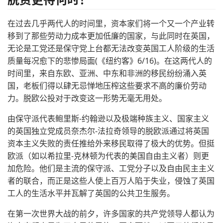
在过去几乎两代人的时间里，资本家们将一个又一个产业转
移到了那些劳动力成本更加低廉的国家，与此同时在英国，
无论是工党还是保守党上台都无法改变英国工人阶级的生活
质量每况愈下的悲惨局面(《纽约客》6/16)。在这两代人的
时间里，来自东欧、亚洲、中东和非洲的移民纷纷涌入英
国，老板们得以肆无忌惮地压榨这些要求不高的廉价劳动
力。脱欧公投对于改变这一形势无毫无用处。
由保守派代表鲍里斯-约翰逊以及极端种族主义、国家主义
的英国独立党成员奈杰尔-法拉奇领导的脱欧派通过将英国
资本主义失败的责任推给外来移民取得了极大的优势。但挺
欧派（如以希拉里-克林顿为代表的美国自由主义者）则更
加危险。他们是主流的保守派、工党分子以及自由民主主义
者的联合，而正是这些人使上百万人陷于失业，侵蚀了英国
工人的生活水平并瓦解了英国的公共卫生服务。
在第一次世界大战的前夕，许多国家的共产党领导人都认为