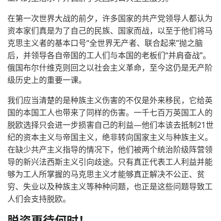
在第一次世界大战的前夕，许多国家的共产党领导人都认为
资本家们真是为了自己的民族、国家而战，以至于他们将马
克思主义者的基本口号“全世界无产者、联合起来”抛之脑
后，并领导各自帝国的工人们与本国的老板们“并肩奋战”。
俄国布尔什维克则回之以社会主义革命，至今这仍是无产阶
级历史上的重要一课。
我们应当清楚的是种族主义伤害的不仅是外来移民，它给英
国的本国工人也带来了同样的伤害。一千七百万英国工人的
脱欧选择只会进一步损害自己的利益—他们本该去抵制21世
纪的资本主义与帝国主义，绝非转向国家主义与种族主义。
在缺少共产主义指导的情况下，他们被两个统治阶级阵营领
导的新兴法西斯主义引向歧途。只有真正代表工人利益并能
够为工人所掌握的马克思主义才能够真正解决不公正、贫
穷、失业以及种族主义等种种问题，也正是这些问题导致工
人们会支持脱欧。
脱资更待何时！