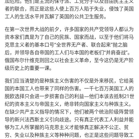
加危险。他们是主流的保守派、工党分子以及自由民主主义
者的联合，而正是这些人使上百万人陷于失业，侵蚀了英国
工人的生活水平并瓦解了英国的公共卫生服务。
在第一次世界大战的前夕，许多国家的共产党领导人都认为
资本家们真是为了自己的民族、国家而战，以至于他们将马
克思主义者的基本口号“全世界无产者、联合起来”抛之脑
后，并领导各自帝国的工人们与本国的老板们“并肩奋战”。
俄国布尔什维克则回之以社会主义革命，至今这仍是无产阶
级历史上的重要一课。
我们应当清楚的是种族主义伤害的不仅是外来移民，它给英
国的本国工人也带来了同样的伤害。一千七百万英国工人的
脱欧选择只会进一步损害自己的利益—他们本该去抵制21世
纪的资本主义与帝国主义，绝非转向国家主义与种族主义。
在缺少共产主义指导的情况下，他们被两个统治阶级阵营领
导的新兴法西斯主义引向歧途。只有真正代表工人利益并能
够为工人所掌握的马克思主义才能够真正解决不公正、贫
穷、失业以及种族主义等种种问题，也正是这些问题导致工