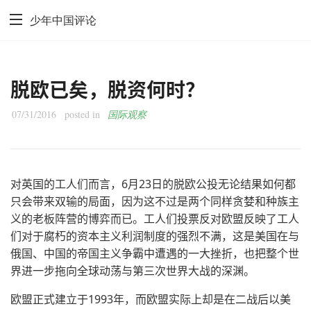
少年中国评论
脱欧已矣，脱资何时？
07/31/2016
posted in
国际观察
对英国的工人们而言，6月23日的脱欧公投无论结果如何都
只会带来双输的局面，因为这不过是两个同样贪婪和种族主
义的老板阵营的博弈而已。工人们投票反对欧盟反映了工人
们对于腐朽的资本主义利润制度的强烈不满，这是美国在与
俄国、中国的帝国主义争霸中遭遇的一大挫折，也把整个世
界进一步拖向全球动荡与第三次世界大战的深渊。
欧盟正式建立于1993年，而欧盟实际上却是在二战后以美