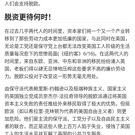
人们会支持脱欧。
脱资更待何时！
在过去几乎两代人的时间里，资本家们将一个又一个产业转
移到了那些劳动力成本更加低廉的国家，与此同时在英国，
无论是工党还是保守党上台都无法改变英国工人阶级的生活
质量每况愈下的悲惨局面(《纽约客》6/16)。在这两代人的
时间里，来自东欧、亚洲、中东和非洲的移民纷纷涌入英
国，老板们得以肆无忌惮地压榨这些要求不高的廉价劳动
力。脱欧公投对于改变这一形势无毫无用处。
由保守派代表鲍里斯-约翰逊以及极端种族主义、国家主义
的英国独立党成员奈杰尔-法拉奇领导的脱欧派通过将英国
资本主义失败的责任推给外来移民取得了极大的优势。但挺
欧派（如以希拉里-克林顿为代表的美国自由主义者）则更
加危险。他们是主流的保守派、工党分子以及自由民主主义
者的联合，而正是这些人使上百万人陷于失业，侵蚀了英国
工人的生活水平并瓦解了英国的公共卫生服务。