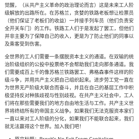
觉醒，（从共产主义革命的政治理论而言）这是未来工人阶
级解放的出路所在。在苏格兰，贪婪的铁路老板想让检票员
（他们保证了老板们的收益）一并接手列车员（他们负责安
全开关车门）的工作。铁路工人们于是发起了罢工，但他们
并非主要为了保障自己的收入，更是为了防止他们的同事以
及乘客受到伤害。
全世界的工人们需要一条摆脱资本主义的通道。在双输的统
治阶级组织的公投中投票绝不会帮助我们走向那条通道。我
们需要成百上千的像苏格兰铁路罢工、弗格森事件这样的阶
级斗争，并用共产主义把自己组织起来。进步劳工党一直在
为世界无产阶级大联合而奋斗，并且在自己的基层工作中积
极坚持反对种族歧视与性别歧视。在共产主义社会中，工人
们将在那些需要我们的地方自由地生活与工作。共产主义世
界将终结所有的帝国主义战争。如果我们无法克服资本家们
一直以来对工人阶级的分化，如果我们不能联合起来，我们
就无法赢得这个世界。加入我们吧！
原文标题：Brexit’s No Exit From Capitalism