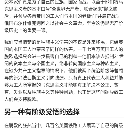
资本家们真是为了自己的民族、国家而战，以至于他们将马
克思主义者的基本口号“全世界无产者、联合起来”抛之脑
后，并领导各自帝国的工人们与本国的老板们“并肩奋战”。
俄国布尔什维克则回之以社会主义革命，至今这仍是无产阶
级历史上的重要一课。
我们应当清楚的是种族主义伤害的不仅是外来移民，它给英
国的本国工人也带来了同样的伤害。一千七百万英国工人的
脱欧选择只会进一步损害自己的利益—他们本该去抵制21世
纪的资本主义与帝国主义，绝非转向国家主义与种族主义。
在缺少共产主义指导的情况下，他们被两个统治阶级阵营领
导的新兴法西斯主义引向歧途。只有真正代表工人利益并能
够为工人所掌握的马克思主义才能够真正解决不公正、贫
穷、失业以及种族主义等种种问题，也正是这些问题导致工
人们会支持脱欧。
另一种有阶级觉悟的选择
在脱欧的狂热当中，几百名英国铁路工人展现了自己的阶级