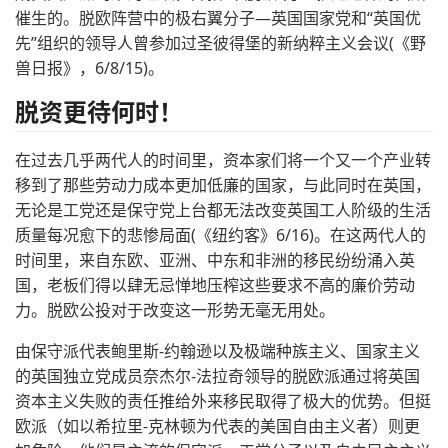
催生的。脱欧阵营中的极右翼分子—英国国家党和“英国优
先”组织的领导人曾参加过圣彼得堡的新纳粹主义会议(《野
兽日报》，6/8/15)。
脱资更待何时！
在过去几乎两代人的时间里，资本家们将一个又一个产业转
移到了那些劳动力成本更加低廉的国家，与此同时在英国，
无论是工党还是保守党上台都无法改变英国工人阶级的生活
质量每况愈下的悲惨局面(《纽约客》6/16)。在这两代人的
时间里，来自东欧、亚洲、中东和非洲的移民纷纷涌入英
国，老板们得以肆无忌惮地压榨这些要求不高的廉价劳动
力。脱欧公投对于改变这一形势无毫无用处。
由保守派代表鲍里斯-约翰逊以及极端种族主义、国家主义
的英国独立党成员奈杰尔-法拉奇领导的脱欧派通过将英国
资本主义失败的责任推给外来移民取得了极大的优势。但挺
欧派（如以希拉里-克林顿为代表的美国自由主义者）则更