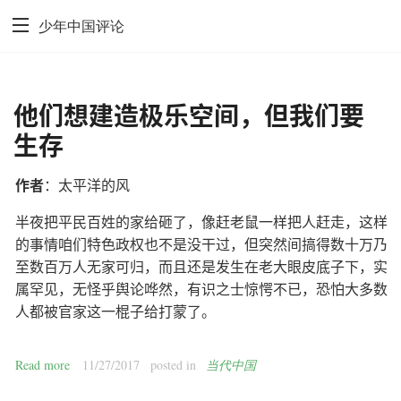
少年中国评论
他们想建造极乐空间，但我们要
生存
作者
：太平洋的风
半夜把平民百姓的家给砸了，像赶老鼠一样把人赶走，这样
的事情咱们特色政权也不是没干过，但突然间搞得数十万乃
至数百万人无家可归，而且还是发生在老大眼皮底子下，实
属罕见，无怪乎舆论哗然，有识之士惊愕不已，恐怕大多数
人都被官家这一棍子给打蒙了。
Read more
11/27/2017
posted in
当代中国