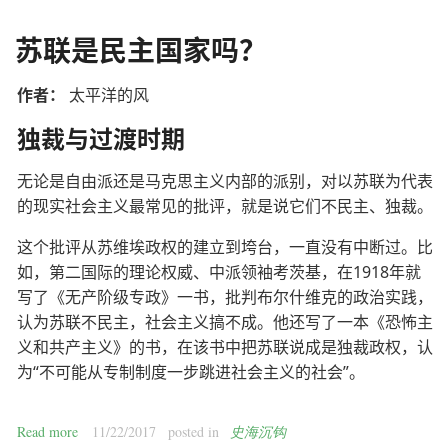
苏联是民主国家吗？
作者：
太平洋的风
独裁与过渡时期
无论是自由派还是马克思主义内部的派别，对以苏联为代表
的现实社会主义最常见的批评，就是说它们不民主、独裁。
这个批评从苏维埃政权的建立到垮台，一直没有中断过。比
如，第二国际的理论权威、中派领袖考茨基，在1918年就
写了《无产阶级专政》一书，批判布尔什维克的政治实践，
认为苏联不民主，社会主义搞不成。他还写了一本《恐怖主
义和共产主义》的书，在该书中把苏联说成是独裁政权，认
为“不可能从专制制度一步跳进社会主义的社会”。
Read more
11/22/2017
posted in
史海沉钩